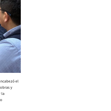
encabezó el
 obras y
 la
lo