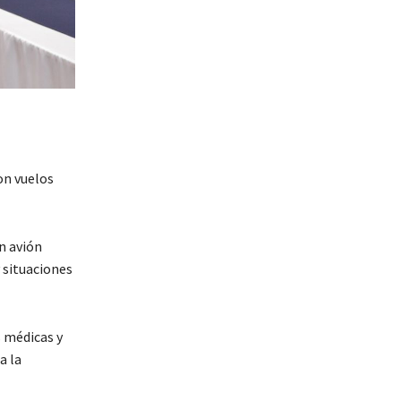
on vuelos
n avión
 situaciones
s médicas y
a la