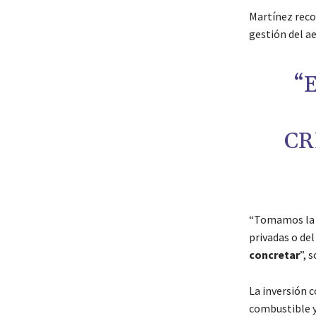
Martínez reco
gestión del a
“
CR
“Tomamos la d
privadas o de
concretar
”, 
La inversión c
combustible y