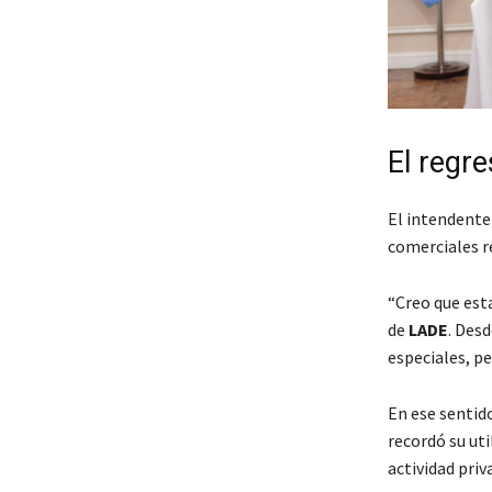
El regr
El intendente
comerciales re
“Creo que es
de
LADE
. Des
especiales, pe
En ese sentido
recordó su uti
actividad priv