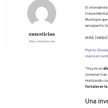
El intendente
trascendental 
Municipio que 
aeropuerto lo
znnoticias
MIRÁ TAMBIÉ
https://znnoticias.com
Puerto Desead
marca el rum
“Hoy es un
dí
comunal tras 
realizando con
fortalecer la
Una inv