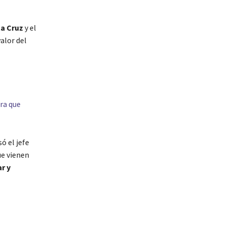
a Cruz
y el
alor del
ra que
ó el jefe
ue vienen
r y