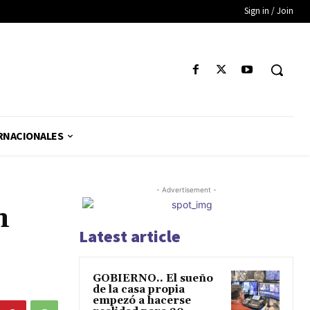
Sign in / Join
RNACIONALES
- Advertisement -
n
Latest article
GOBIERNO.. El sueño
de la casa propia
empezó a hacerse