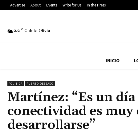
Advertise
About
Events
Write for Us
In the Press
2.2
C
Caleta Olivia
INICIO
L
POLITICA
PUERTO DESEADO
Martínez: “Es un día
conectividad es muy d
desarrollarse”