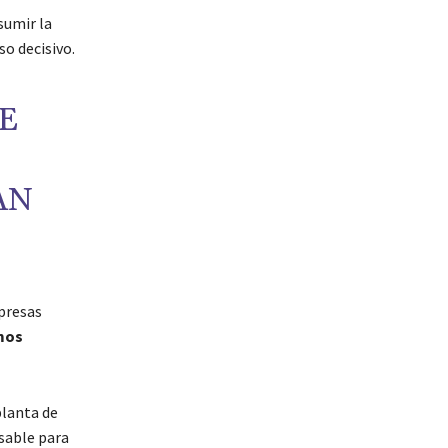
sumir la
o decisivo.
E
AN
presas
mos
planta de
sable para