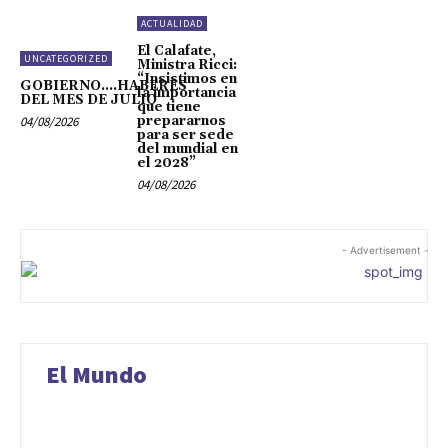
ACTUALIDAD
El Calafate,
UNCATEGORIZED
Ministra Ricci:
“Insistimos en
GOBIERNO….HABERES
la importancia
DEL MES DE JULIO
que tiene
prepararnos
04/08/2026
para ser sede
del mundial en
el 2028”
04/08/2026
- Advertisement -
El Mundo