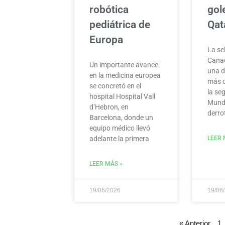
robótica
gol
pediátrica de
Qat
Europa
La se
Cana
Un importante avance
una d
en la medicina europea
más 
se concretó en el
la se
hospital Hospital Vall
Mundi
d’Hebron, en
derro
Barcelona, donde un
equipo médico llevó
adelante la primera
LEER 
LEER MÁS »
19/06/2026
19/06
« Anterior
1