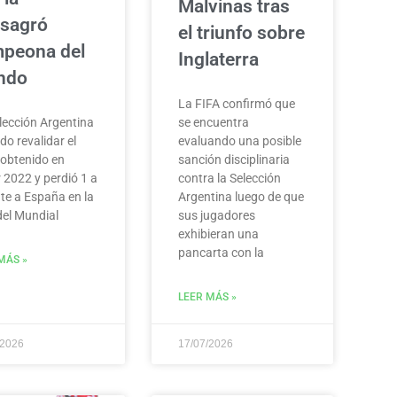
Malvinas tras
sagró
el triunfo sobre
peona del
Inglaterra
ndo
La FIFA confirmó que
se encuentra
lección Argentina
evaluando una posible
do revalidar el
sanción disciplinaria
o obtenido en
contra la Selección
 2022 y perdió 1 a
Argentina luego de que
nte a España en la
sus jugadores
 del Mundial
exhibieran una
pancarta con la
MÁS »
LEER MÁS »
/2026
17/07/2026