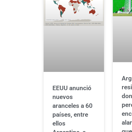
Arg
res
EEUU anunció
don
nuevos
per
aranceles a 60
enc
países, entre
ala
ellos
que