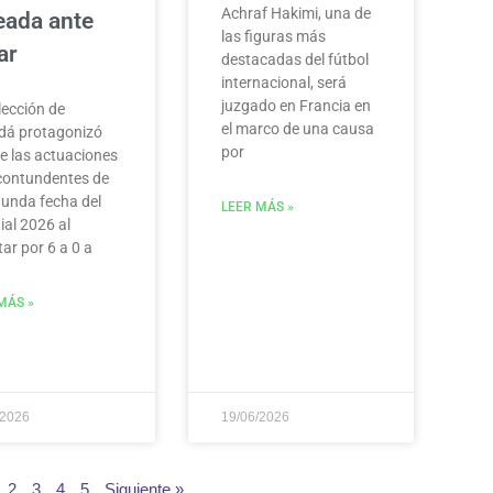
Achraf Hakimi, una de
eada ante
las figuras más
ar
destacadas del fútbol
internacional, será
juzgado en Francia en
lección de
el marco de una causa
dá protagonizó
por
e las actuaciones
contundentes de
gunda fecha del
LEER MÁS »
al 2026 al
tar por 6 a 0 a
MÁS »
/2026
19/06/2026
2
3
4
5
Siguiente »