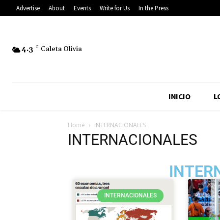
Advertise
About
Events
Write for Us
In the Press
4.3
C
Caleta Olivia
INICIO
L
Home
INTERNACIONALES
INTERNACIONALES
INTER
INTERNACIONALES