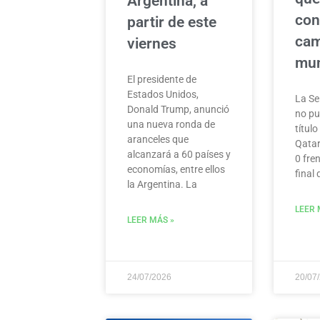
Argentina, a
con
partir de este
cam
viernes
mu
El presidente de
Estados Unidos,
La Se
Donald Trump, anunció
no pu
una nueva ronda de
títul
aranceles que
Qatar
alcanzará a 60 países y
0 fre
economías, entre ellos
final
la Argentina. La
LEER 
LEER MÁS »
24/07/2026
20/07