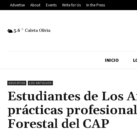
Advertise
About
Events
Write for Us
In the Press
5.6
C
Caleta Olivia
INICIO
L
EDUCATIVA
LOS ANTIGUOS
Estudiantes de Los A
prácticas profesional
Forestal del CAP