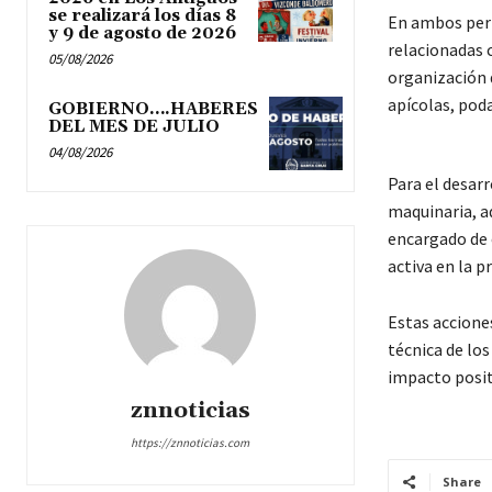
se realizará los días 8
En ambos perí
y 9 de agosto de 2026
relacionadas 
05/08/2026
organización 
apícolas, poda
GOBIERNO….HABERES
DEL MES DE JULIO
04/08/2026
Para el desarr
maquinaria, 
encargado de 
activa en la p
Estas accione
técnica de los
impacto posit
znnoticias
https://znnoticias.com
Share