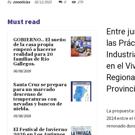
By
znnoticias
30/12/2025
0
279
Must read
Entre j
GOBIERNO.. El sueño
las Prác
de la casa propia
empezó a hacerse
Industr
realidad para 20
familias de Río
Gallegos.
en el Vi
06/08/2026
Regiona
Santa Cruz se prepara
Provinci
para un marcado
descenso de
temperaturas con
nevadas y bancos de
niebla.
La propuesta 
05/08/2026
2024 entre el 
renovado dura
El Festival de Invierno
2026 en Los Antiguos