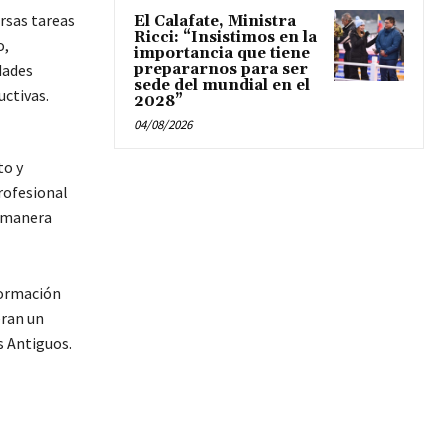
rsas tareas
El Calafate, Ministra
Ricci: “Insistimos en la
o,
importancia que tiene
dades
prepararnos para ser
sede del mundial en el
uctivas.
2028”
04/08/2026
to y
rofesional
e manera
formación
eran un
s Antiguos.