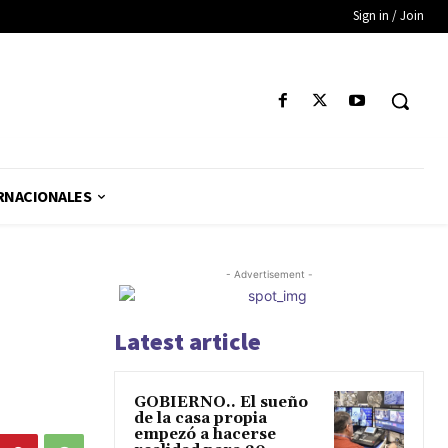
Sign in / Join
RNACIONALES
- Advertisement -
Latest article
GOBIERNO.. El sueño
de la casa propia
empezó a hacerse