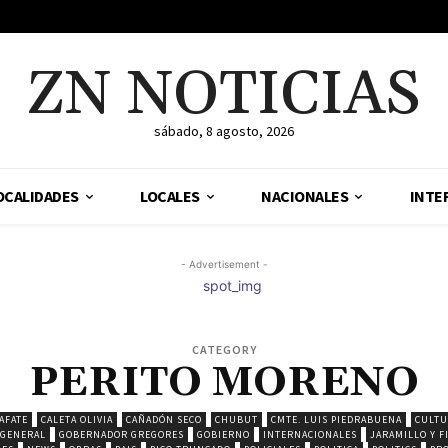
ZN NOTICIAS
sábado, 8 agosto, 2026
OCALIDADES
LOCALES
NACIONALES
INTE
- Advertisement -
CATEGORY
PERITO MORENO
AFATE
CALETA OLIVIA
CAÑADÓN SECO
CHUBUT
CMTE. LUIS PIEDRABUENA
CULTU
GENERAL
GOBERNADOR GREGORES
GOBIERNO
INTERNACIONALES
JARAMILLO Y F