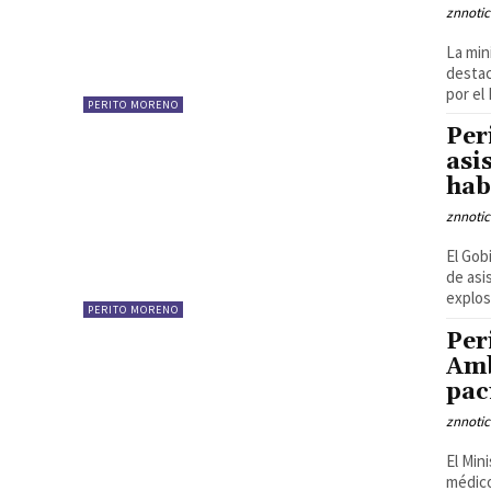
znnotic
La min
destac
por el 
PERITO MORENO
Per
asi
hab
znnotic
El Gob
de asi
explos
PERITO MORENO
Per
Amb
pac
znnotic
El Min
médico