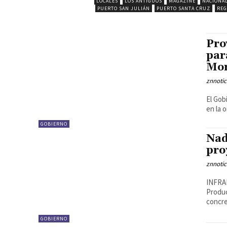
LOCALES
LOS ANTIGUOS
MAGAZINE
NACIONA
PUERTO SAN JULIÁN
PUERTO SANTA CRUZ
REG
Pro
par
Mo
znnotic
El Gob
en la 
GOBIERNO
Nad
pro
znnotic
INFRAE
Produc
concre
GOBIERNO