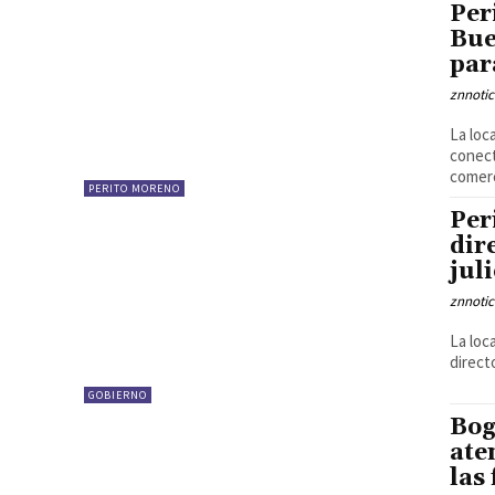
Per
Bue
par
znnotic
La loc
conect
comerc
PERITO MORENO
Per
dir
jul
znnotic
La loc
direct
GOBIERNO
Bog
ate
las