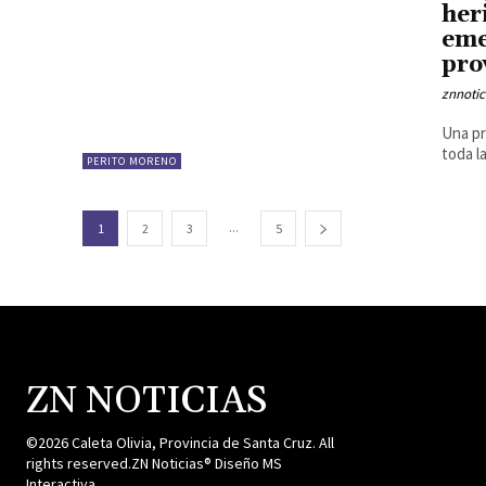
her
eme
pro
znnotic
Una pr
toda l
PERITO MORENO
...
1
2
3
5
ZN NOTICIAS
©2026 Caleta Olivia, Provincia de Santa Cruz. All
rights reserved.ZN Noticias® Diseño MS
Interactiva