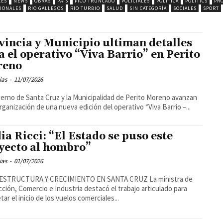
LES
NEWS
OBRAS
PAIS
PICO TRUNCADO
POLICIALES
POLITICA
POLITICS
PRO
IONALES
RIO GALLEGOS
RIO TURBIO
SALUD
SIN CATEGORÍA
SOCIALES
SPORT
vincia y Municipio ultiman detalles
a el operativo “Viva Barrio” en Perito
reno
ias
-
11/07/2026
ierno de Santa Cruz y la Municipalidad de Perito Moreno avanzan
organización de una nueva edición del operativo “Viva Barrio –...
ia Ricci: “El Estado se puso este
yecto al hombro”
ias
-
01/07/2026
STRUCTURA Y CRECIMIENTO EN SANTA CRUZ La ministra de
ción, Comercio e Industria destacó el trabajo articulado para
tar el inicio de los vuelos comerciales...