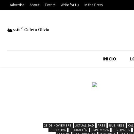
Advertise
About
Events
Write for Us
In the Press
2.6
C
Caleta Olivia
INICIO
L
28 DE NOVIEMBRE
ACTUALIDAD
ARTS
BUSINESS
CAL
EDUCATIVA
EL CHALTÉN
ESPERANZA
FESTIVALES