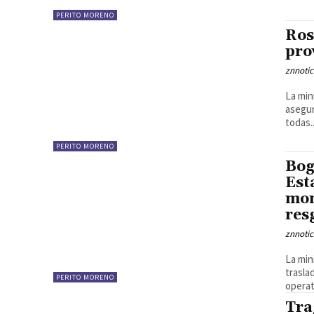
PERITO MORENO
Ros
pro
znnotic
La min
asegur
todas..
PERITO MORENO
Bog
Est
mom
res
znnotic
La min
trasla
PERITO MORENO
operat
Tra