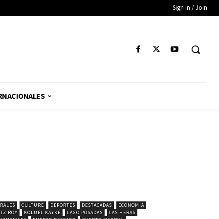
Sign in / Join
RNACIONALES
RALES
CULTURE
DEPORTES
DESTACADAS
ECONOMIA
ITZ ROY
KOLUEL KAYKE
LAGO POSADAS
LAS HERAS