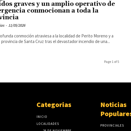
idos graves y un amplio operativo de
rgencia conmocionan a toda la
vincia
ias
-
11/05/2026
ofunda conmoción atraviesa a la localidad de Perito Moreno y a
a provincia de Santa Cruz tras el devastador incendio de una...
Page 1 of 5
Categorias
Noticias
Populare
INICIO
LOCALIDADES
PROVINCIALES
28 DE NOVIEMBRE