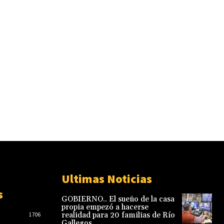
Ultimas Noticias
s
GOBIERNO.. El sueño de la casa
propia empezó a hacerse
realidad para 20 familias de Río
1706
Gallegos.