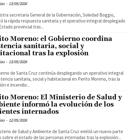
ias
-
13/05/2026
istra secretaria General de la Gobernación, Soledad Boggio,
ó la rápida respuesta sanitaria y el operativo integral desplegado
Estado provincial tras...
ito Moreno: el Gobierno coordina
stencia sanitaria, social y
itacional tras la explosión
ias
-
13/05/2026
ierno de Santa Cruz continúa desplegando un operativo integral
stencia sanitaria, social y habitacional en Perito Moreno, tras la
ión e incendio...
ito Moreno: El Ministerio de Salud y
iente informó la evolución de los
ientes internados
ias
-
12/05/2026
isterio de Salud y Ambiente de Santa Cruz emitió un nuevo parte
 sobre el estado de las personas internadas tras la explosión...