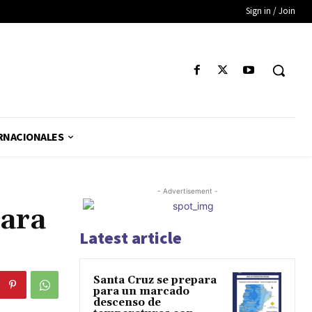
Sign in / Join
RNACIONALES
- Advertisement -
para
Latest article
Santa Cruz se prepara
para un marcado
descenso de