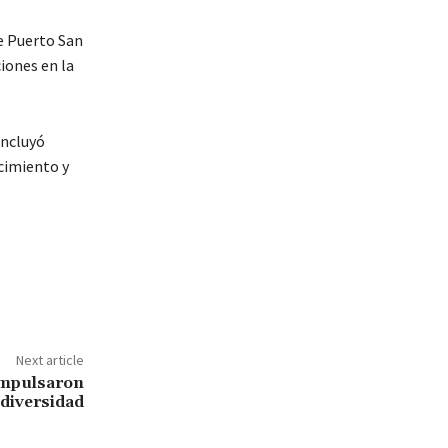
e Puerto San
iones en la
oncluyó
cimiento y
Next article
mpulsaron
 diversidad