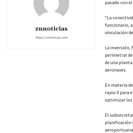
pasado con el
“La conectivid
funcionario, 
znnoticias
vinculación de
https://znnoticias.com
La inversión, 
perimetral de
de una planta
aeronaves.
En materia de
rayos X para e
optimizar los 
El subsecreta
planificación
aeroportuaria