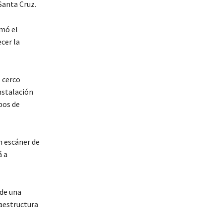
Santa Cruz.
rmó el
cer la
l cerco
nstalación
pos de
n escáner de
á a
 de una
raestructura