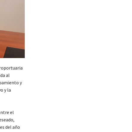
eroportuaria
da al
ipamiento y
o y la
ntre el
Deseado,
es del año