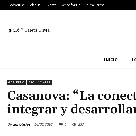
Advertise
About
Events
Write for Us
In the Press
2.6
C
Caleta Olivia
INICIO
L
GOBIERNO
PROVINCIALES
Casanova: “La conect
integrar y desarrolla
By
znnoticias
24/06/2026
0
233