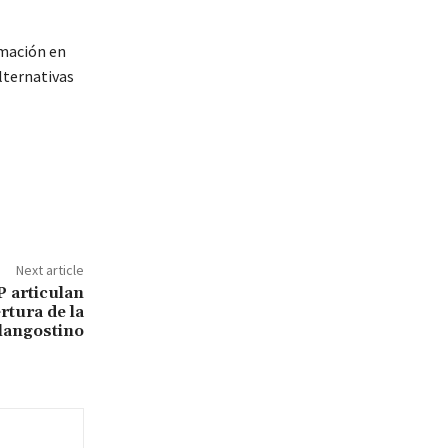
rmación en
lternativas
Next article
P articulan
rtura de la
langostino