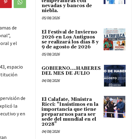
temperaturas con
nevadas y bancos de
niebla.
05/08/2026
ramas de
El Festival de Invierno
onal”,
2026 en Los Antiguos
se realizará los días 8 y
oral y el
9 de agosto de 2026
05/08/2026
43, espacio
GOBIERNO….HABERES
DEL MES DE JULIO
titución
04/08/2026
upervisión de
El Calafate, Ministra
Ricci: “Insistimos en la
xplicó la
importancia que tiene
secutivo y en
prepararnos para ser
sede del mundial en el
2028”
04/08/2026
ran