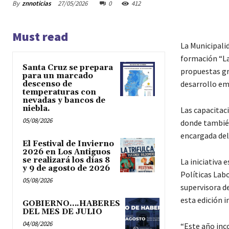
By
znnoticias
27/05/2026
0
412
Must read
La Municipali
formación “La 
Santa Cruz se prepara
propuestas gra
para un marcado
desarrollo em
descenso de
temperaturas con
nevadas y bancos de
niebla.
Las capacitaci
05/08/2026
donde también
encargada del 
El Festival de Invierno
2026 en Los Antiguos
se realizará los días 8
La iniciativa 
y 9 de agosto de 2026
Políticas Labo
05/08/2026
supervisora de
esta edición 
GOBIERNO….HABERES
DEL MES DE JULIO
04/08/2026
“Este año inc