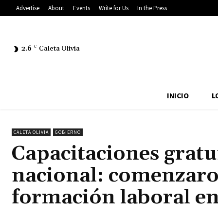
Advertise
About
Events
Write for Us
In the Press
2.6
C
Caleta Olivia
INICIO
L
CALETA OLIVIA
GOBIERNO
Capacitaciones gratui
nacional: comenzaro
formación laboral en