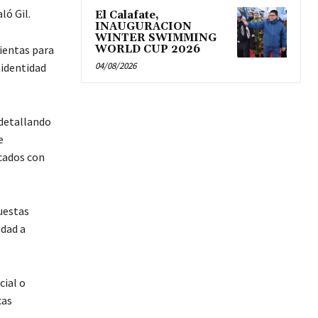
ló Gil.
El Calafate,
INAUGURACION
WINTER SWIMMING
ientas para
WORLD CUP 2026
04/08/2026
 identidad
 detallando
e
icados con
uestas
idad a
cial o
cas