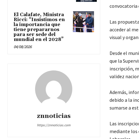
convocatoria d
El Calafate, Ministra
Ricci: “Insistimos en
Las propuesta
la importancia que
acceder al me
tiene prepararnos
para ser sede del
visual y organ
mundial en el 2028”
04/08/2026
Desde el muni
que la Supervi
inscripción, m
validez nacion
Además, infor
debido a la i
sumarse a est
znnoticias
Las inscripcio
https://znnoticias.com
mediante los e