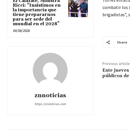
Torres enfati
El Calafate, Ministra
Ricci: “Insistimos en
combatir los 
la importancia que
brigadistas”, 
tiene prepararnos
para ser sede del
mundial en el 2028”
04/08/2026
Share
Previous article
Este jueves
públicos de
znnoticias
https://znnoticias.com