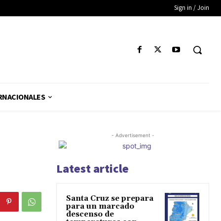
Sign in / Join
RNACIONALES
- Advertisement -
Latest article
Santa Cruz se prepara
para un marcado
descenso de