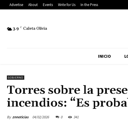
Advertise
About
Events
Write for Us
In the Press
3.9
C
Caleta Olivia
INICIO
L
GOBIERNO
Torres sobre la prese
incendios: “Es proba
By
znnoticias
04/02/2026
0
341