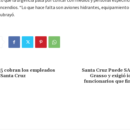
zó que la urgencia pasa por contar con medios y personal específic
incendios. “Lo que hace falta son aviones hidrantes, equipamiento 
subrayó.
 5 cobran los empleados
Santa Cruz Puede SA
 Santa Cruz
Grasso y exigió id
funcionarios que f