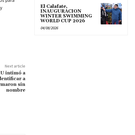
os para
El Calafate,
y
INAUGURACION
WINTER SWIMMING
WORLD CUP 2026
04/08/2026
Next article
U intimó a
entificar a
irmaron sin
nombre