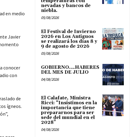
temperaturas con
nevadas y bancos de
niebla.
dad en medio
05/08/2026
El Festival de Invierno
nte Javier
2026 en Los Antiguos
se realizará los días 8 y
e momento
9 de agosto de 2026
05/08/2026
ra conocer
GOBIERNO….HABERES
DEL MES DE JULIO
Radio con
04/08/2026
El Calafate, Ministra
traslado de
Ricci: “Insistimos en la
cos ígneos.
importancia que tiene
prepararnos para ser
ón”,
sede del mundial en el
2028”
04/08/2026