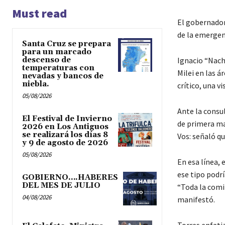
Must read
El gobernador
de la emergen
Santa Cruz se prepara
para un marcado
descenso de
Ignacio “Nach
temperaturas con
Milei en las 
nevadas y bancos de
niebla.
crítico, una vi
05/08/2026
Ante la consul
El Festival de Invierno
de primera man
2026 en Los Antiguos
se realizará los días 8
Vos: señaló qu
y 9 de agosto de 2026
05/08/2026
En esa línea, 
ese tipo podrí
GOBIERNO….HABERES
DEL MES DE JULIO
“Toda la comit
04/08/2026
manifestó.