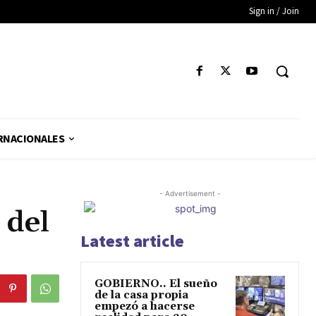
Sign in / Join
RNACIONALES
- Advertisement -
 del
Latest article
GOBIERNO.. El sueño
de la casa propia
empezó a hacerse