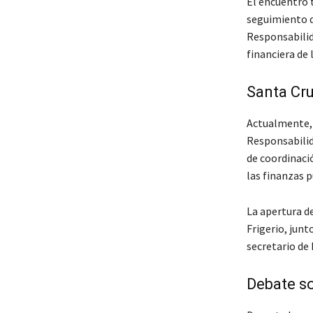
El encuentro t
seguimiento d
Responsabilid
financiera de l
Santa Cru
Actualmente, 
Responsabilid
de coordinació
las finanzas p
La apertura d
Frigerio, jun
secretario de
Debate so