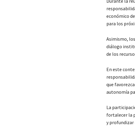
Durante la re
responsabilid
económico de 
para los próx
Asimismo, los
diálogo insti
de los recurso
En este contex
responsabilida
que favorezca
autonomía par
La participac
fortalecer la
y profundizar 