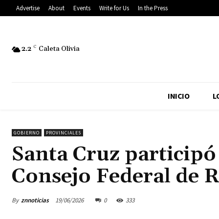
Advertise
About
Events
Write for Us
In the Press
2.2
C
Caleta Olivia
INICIO
L
GOBIERNO
PROVINCIALES
Santa Cruz participó
Consejo Federal de R
By
znnoticias
19/06/2026
0
333