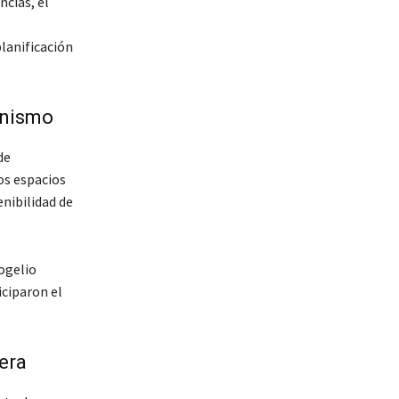
ncias, el
lanificación
anismo
de
os espacios
enibilidad de
ogelio
iciparon el
iera