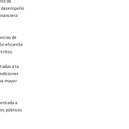
nte de
 el desempeño
inanciera
ancias de
ón eficiente
tritos.
tadas a la
ondiciones
una mayor
ientada a
sos públicos