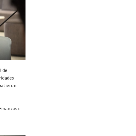
l de
ridades
batieron
Finanzas e