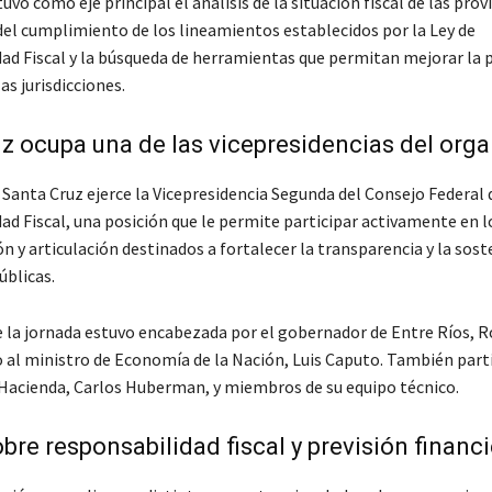
uvo como eje principal el análisis de la situación fiscal de las provi
el cumplimiento de los lineamientos establecidos por la Ley de
ad Fiscal y la búsqueda de herramientas que permitan mejorar la p
as jurisdicciones.
z ocupa una de las vicepresidencias del org
Santa Cruz ejerce la Vicepresidencia Segunda del Consejo Federal 
ad Fiscal, una posición que le permite participar activamente en l
n y articulación destinados a fortalecer la transparencia y la sost
úblicas.
e la jornada estuvo encabezada por el gobernador de Entre Ríos, R
to al ministro de Economía de la Nación, Luis Caputo. También part
 Hacienda, Carlos Huberman, y miembros de su equipo técnico.
bre responsabilidad fiscal y previsión financ