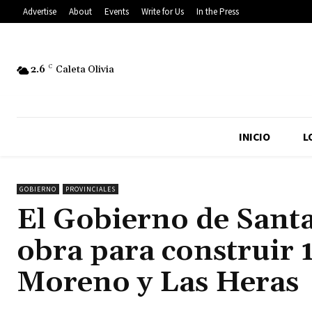
Advertise
About
Events
Write for Us
In the Press
2.6
C
Caleta Olivia
INICIO
L
GOBIERNO
PROVINCIALES
El Gobierno de Santa
obra para construir 
Moreno y Las Heras