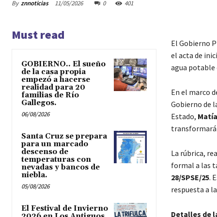
By
znnoticias
11/05/2026
0
401
Must read
El Gobierno Pr
el acta de ini
GOBIERNO.. El sueño
agua potable 
de la casa propia
empezó a hacerse
realidad para 20
En el marco d
familias de Río
Gallegos.
Gobierno de la
06/08/2026
Estado,
Matía
transformarán
Santa Cruz se prepara
para un marcado
descenso de
La rúbrica, r
temperaturas con
formal a las 
nevadas y bancos de
niebla.
28/SPSE/25
. 
05/08/2026
respuesta a l
El Festival de Invierno
Detalles de l
2026 en Los Antiguos