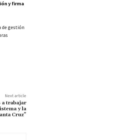
ión y firma
n de gestión
bras
Next article
a trabajar
istema y la
Santa Cruz”