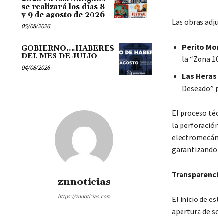
se realizará los días 8
y 9 de agosto de 2026
Las obras adju
05/08/2026
Perito Mo
GOBIERNO….HABERES
DEL MES DE JULIO
la “Zona 10
04/08/2026
Las Heras
Deseado” p
El proceso té
la perforación
electromecánic
garantizando u
Transparencia
znnoticias
https://znnoticias.com
El inicio de e
apertura de s