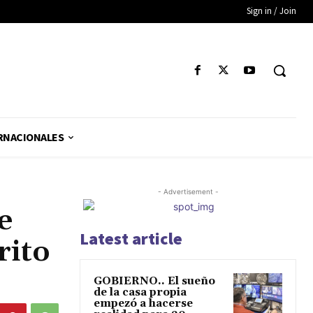
Sign in / Join
RNACIONALES
- Advertisement -
e
Latest article
rito
GOBIERNO.. El sueño
de la casa propia
empezó a hacerse