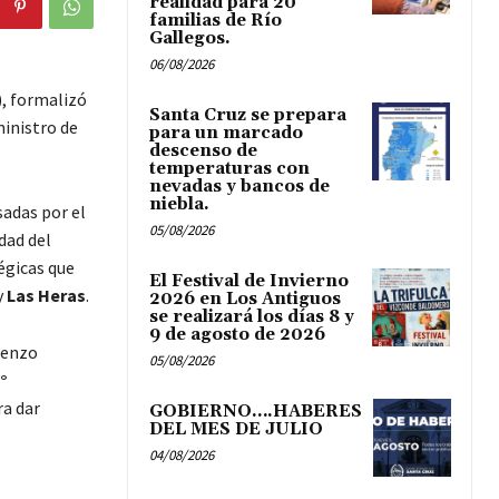
realidad para 20
familias de Río
Gallegos.
06/08/2026
), formalizó
Santa Cruz se prepara
ministro de
para un marcado
descenso de
temperaturas con
nevadas y bancos de
niebla.
sadas por el
05/08/2026
dad del
tégicas que
El Festival de Invierno
y
Las Heras
.
2026 en Los Antiguos
se realizará los días 8 y
9 de agosto de 2026
ienzo
05/08/2026
°
ra dar
GOBIERNO….HABERES
DEL MES DE JULIO
04/08/2026