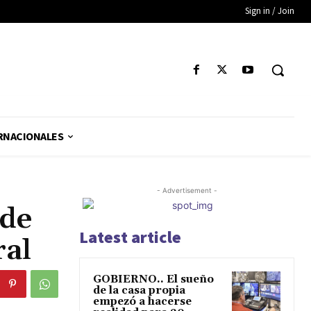
Sign in / Join
RNACIONALES
- Advertisement -
 de
Latest article
ral
GOBIERNO.. El sueño
de la casa propia
empezó a hacerse