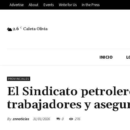
Advertise
About
Events
Write for Us
In the Press
2.6
C
Caleta Olivia
INICIO
L
PROVINCIALES
El Sindicato petroler
trabajadores y asegu
By
znnoticias
31/01/2026
0
276