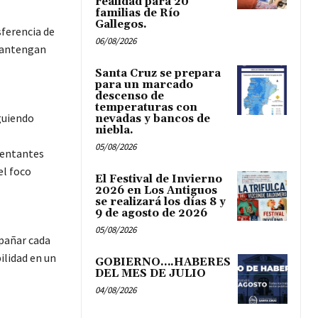
realidad para 20
familias de Río
Gallegos.
sferencia de
06/08/2026
 mantengan
Santa Cruz se prepara
para un marcado
descenso de
temperaturas con
iguiendo
nevadas y bancos de
niebla.
05/08/2026
sentantes
el foco
El Festival de Invierno
2026 en Los Antiguos
se realizará los días 8 y
9 de agosto de 2026
05/08/2026
mpañar cada
ilidad en un
GOBIERNO….HABERES
DEL MES DE JULIO
04/08/2026