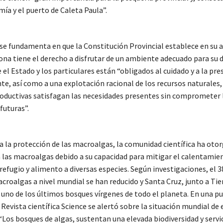
ía y el puerto de Caleta Paula”.
 se fundamenta en que la Constitución Provincial establece en su a
ona tiene el derecho a disfrutar de un ambiente adecuado para su 
 el Estado y los particulares están “obligados al cuidado y a la pre
e, así como a una explotación racional de los recursos naturales, 
roductivas satisfagan las necesidades presentes sin comprometer l
futuras”.
a la protección de las macroalgas, la comunidad científica ha oto
 las macroalgas debido a su capacidad para mitigar el calentamie
efugio y alimento a diversas especies. Según investigaciones, el 3
roalgas a nivel mundial se han reducido y Santa Cruz, junto a Tier
 uno de los últimos bosques vírgenes de todo el planeta. En una pu
 Revista científica Science se alertó sobre la situación mundial de 
“Los bosques de algas, sustentan una elevada biodiversidad y servi