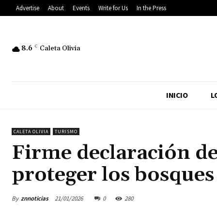
Advertise
About
Events
Write for Us
In the Press
8.6
C
Caleta Olivia
INICIO
L
CALETA OLIVIA
TURISMO
Firme declaración de
proteger los bosques
By
znnoticias
21/01/2026
0
280