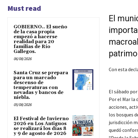
Must read
El munic
GOBIERNO.. El sueño
importa
de la casa propia
empezó a hacerse
macroal
realidad para 20
familias de Río
Gallegos.
patrimon
06/08/2026
Con esta decla
Santa Cruz se prepara
para un marcado
descenso de
temperaturas con
El sábado por
nevadas y bancos de
niebla.
Por el Mar la 
05/08/2026
acciones, act
los bosques d
El Festival de Invierno
jurisdicción m
2026 en Los Antiguos
se realizará los días 8
quedó conform
y 9 de agosto de 2026
“Desde la Sub