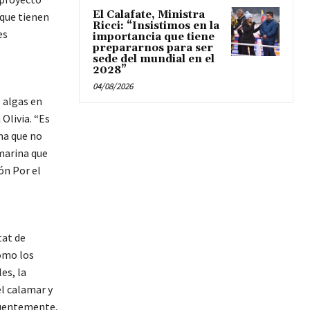
El Calafate, Ministra
que tienen
Ricci: “Insistimos en la
es
importancia que tiene
prepararnos para ser
sede del mundial en el
2028”
04/08/2026
s algas en
Olivia. “Es
ma que no
 marina que
ón Por el
tat de
omo los
es, la
el calamar y
ecuentemente,