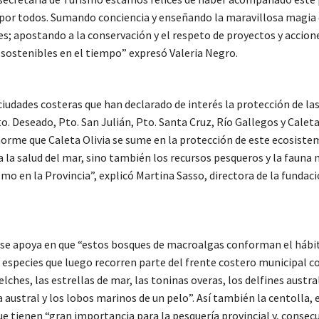
por todos. Sumando conciencia y enseñando la maravillosa magia 
s; apostando a la conservación y el respeto de proyectos y accion
 sostenibles en el tiempo” expresó Valeria Negro.
ciudades costeras que han declarado de interés la protección de la
o. Deseado, Pto. San Julián, Pto. Santa Cruz, Río Gallegos y Caleta 
norme que Caleta Olivia se sume en la protección de este ecosiste
 la salud del mar, sino también los recursos pesqueros y la fauna
mo en la Provincia”, explicó Martina Sasso, directora de la fundaci
se apoya en que “estos bosques de macroalgas conforman el hábi
 especies que luego recorren parte del frente costero municipal c
lches, las estrellas de mar, las toninas overas, los delfines austral
 austral y los lobos marinos de un pelo”. Así también la centolla, 
que tienen “gran importancia para la pesquería provincial y, cons