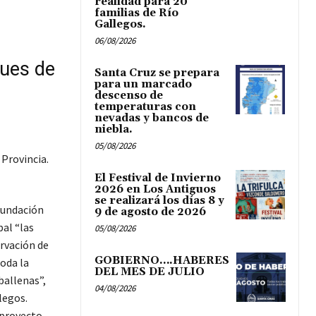
realidad para 20
familias de Río
Gallegos.
06/08/2026
ques de
Santa Cruz se prepara
para un marcado
descenso de
temperaturas con
nevadas y bancos de
niebla.
05/08/2026
 Provincia.
El Festival de Invierno
2026 en Los Antiguos
se realizará los días 8 y
fundación
9 de agosto de 2026
pal “las
05/08/2026
rvación de
GOBIERNO….HABERES
oda la
DEL MES DE JULIO
ballenas”,
04/08/2026
legos.
 proyecto