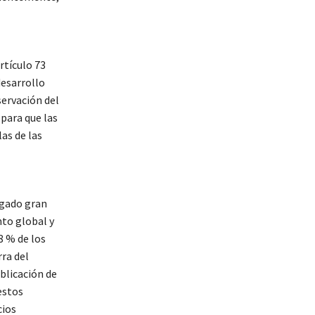
rtículo 73
desarrollo
servación del
para que las
as de las
rgado gran
nto global y
8 % de los
ra del
blicación de
estos
cios