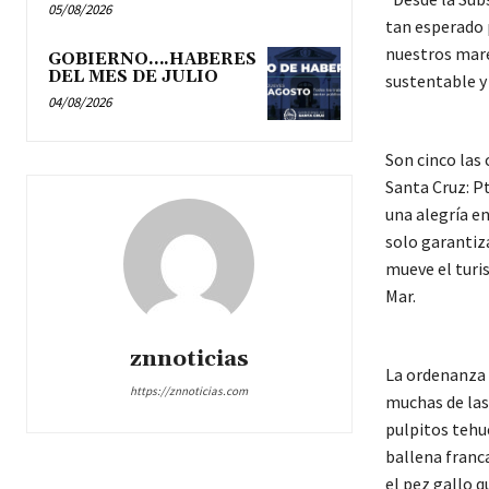
05/08/2026
tan esperado 
nuestros mare
GOBIERNO….HABERES
DEL MES DE JULIO
sustentable y
04/08/2026
Son cinco las 
Santa Cruz: Pt
una alegría e
solo garantiza
mueve el turis
Mar.
znnoticias
La ordenanza 
https://znnoticias.com
muchas de las
pulpitos tehue
ballena franca
el pez gallo 