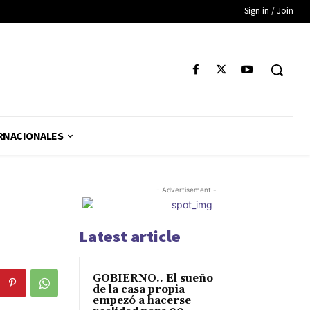
Sign in / Join
RNACIONALES
- Advertisement -
Latest article
GOBIERNO.. El sueño
de la casa propia
empezó a hacerse