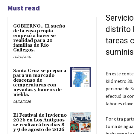
Must read
Servici
GOBIERNO.. El sueño
distrit
de la casa propia
empezó a hacerse
tareas 
realidad para 20
familias de Río
Gallegos.
suminist
06/08/2026
Santa Cruz se prepara
En este contex
para un marcado
descenso de
kilómetro 30. 
temperaturas con
personal de Sa
nevadas y bancos de
niebla.
efectuó la cor
05/08/2026
labor es clave
El Festival de Invierno
Por otra parte
2026 en Los Antiguos
se realizará los días 8
toma de agua 
y 9 de agosto de 2026
incluyeron la