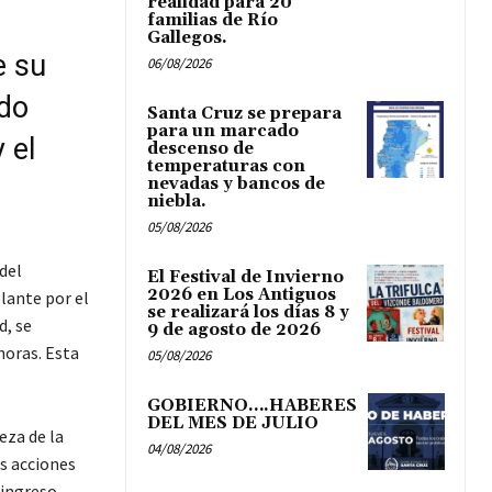
realidad para 20
familias de Río
Gallegos.
e su
06/08/2026
ndo
Santa Cruz se prepara
para un marcado
 el
descenso de
temperaturas con
nevadas y bancos de
niebla.
05/08/2026
del
El Festival de Invierno
2026 en Los Antiguos
lante por el
se realizará los días 8 y
d, se
9 de agosto de 2026
horas. Esta
05/08/2026
GOBIERNO….HABERES
DEL MES DE JULIO
eza de la
04/08/2026
s acciones
 ingreso