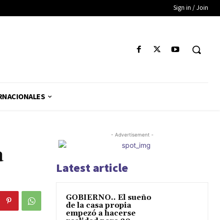
Sign in / Join
RNACIONALES
- Advertisement -
a
Latest article
GOBIERNO.. El sueño
de la casa propia
empezó a hacerse