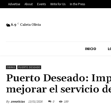
Advertise
About
Events
Write for Us
In the Press
6.9
C
Caleta Olivia
INICIO
L
OBRAS
PUERTO DESEADO
Puerto Deseado: Imp
mejorar el servicio d
By
znnoticias
13/01/2026
0
189