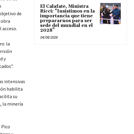
n
El Calafate, Ministra
Ricci: “Insistimos en la
objetivo de
importancia que tiene
 obra
prepararnos para ser
sede del mundial en el
l acceso.
2028”
04/08/2026
o: la
ersión
d y
cados”.
as intensivas
ón habilita
cilita su
, la minería
 Pico