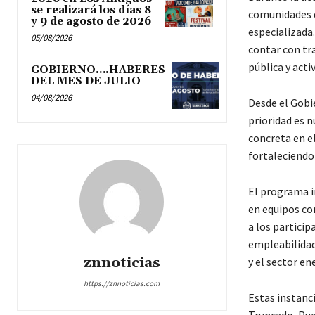
se realizará los días 8
comunidades d
y 9 de agosto de 2026
especializada.
05/08/2026
contar con tr
pública y acti
GOBIERNO….HABERES
DEL MES DE JULIO
04/08/2026
Desde el Gobie
prioridad es n
concreta en e
fortaleciendo 
El programa i
en equipos co
a los particip
empleabilidad
znnoticias
y el sector en
https://znnoticias.com
Estas instanc