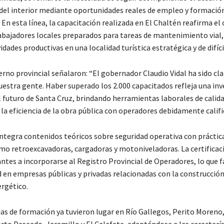
el interior mediante oportunidades reales de empleo y formació
 En esta línea, la capacitación realizada en El Chaltén reafirma el 
abajadores locales preparados para tareas de mantenimiento vial,
vidades productivas en una localidad turística estratégica y de difíci
rno provincial señalaron: “El gobernador Claudio Vidal ha sido clar
uestra gente. Haber superado los 2.000 capacitados refleja una inv
l futuro de Santa Cruz, brindando herramientas laborales de calida
la eficiencia de la obra pública con operadores debidamente califi
ntegra contenidos teóricos sobre seguridad operativa con práctic
mo retroexcavadoras, cargadoras y motoniveladoras. La certificaci
antes a incorporarse al Registro Provincial de Operadores, lo que fa
 en empresas públicas y privadas relacionadas con la construcción
ergético.
ias de formación ya tuvieron lugar en Río Gallegos, Perito Moreno,