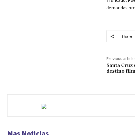
Truncado, Pue
demandas prod
Share
Previous article
Santa Cruz 
destino fíl
Mas Noticias