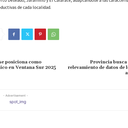
rto Deseado, Jaramillo y El Calafate, adaptándose a las caracterís
uctivas de cada localidad.
se posiciona como
Provincia busca 
mico en Ventana Sur 2025
relevamiento de datos de 
a
- Advertisement -