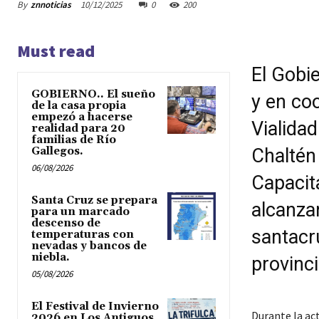
By
znnoticias
10/12/2025
0
200
Must read
El Gobie
GOBIERNO.. El sueño
y en co
de la casa propia
empezó a hacerse
Vialidad
realidad para 20
familias de Río
Gallegos.
Chaltén
06/08/2026
Capacit
Santa Cruz se prepara
alcanza
para un marcado
descenso de
santacr
temperaturas con
nevadas y bancos de
niebla.
provinci
05/08/2026
El Festival de Invierno
Durante la ac
2026 en Los Antiguos