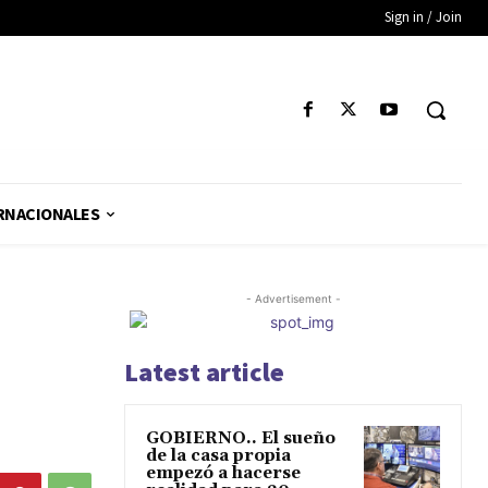
Sign in / Join
RNACIONALES
- Advertisement -
Latest article
GOBIERNO.. El sueño
de la casa propia
empezó a hacerse