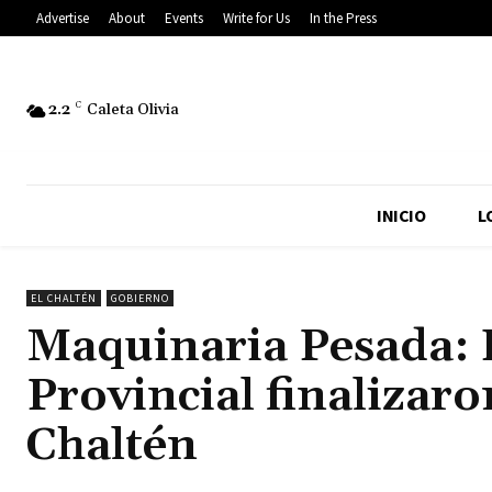
Advertise
About
Events
Write for Us
In the Press
2.2
C
Caleta Olivia
INICIO
L
EL CHALTÉN
GOBIERNO
Maquinaria Pesada: D
Provincial finalizaro
Chaltén