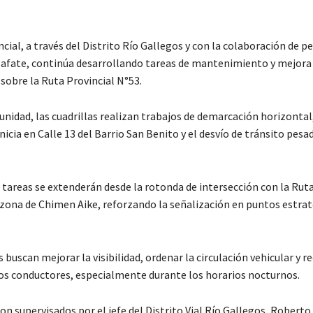
ncial, a través del Distrito Río Gallegos y con la colaboración de p
alafate, continúa desarrollando tareas de mantenimiento y mejora 
 sobre la Ruta Provincial N°53.
unidad, las cuadrillas realizan trabajos de demarcación horizonta
nicia en Calle 13 del Barrio San Benito y el desvío de tránsito pesa
 tareas se extenderán desde la rotonda de intersección con la Ruta
 zona de Chimen Aike, reforzando la señalización en puntos estrat
 buscan mejorar la visibilidad, ordenar la circulación vehicular y re
los conductores, especialmente durante los horarios nocturnos.
on supervisados por el jefe del Distrito Vial Río Gallegos, Roberto 