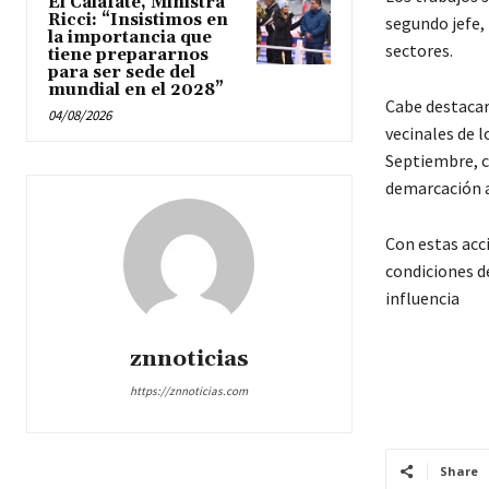
El Calafate, Ministra
Ricci: “Insistimos en
segundo jefe,
la importancia que
sectores.
tiene prepararnos
para ser sede del
mundial en el 2028”
Cabe destacar
04/08/2026
vecinales de l
Septiembre, cu
demarcación 
Con estas acc
condiciones de
influencia
znnoticias
https://znnoticias.com
Share