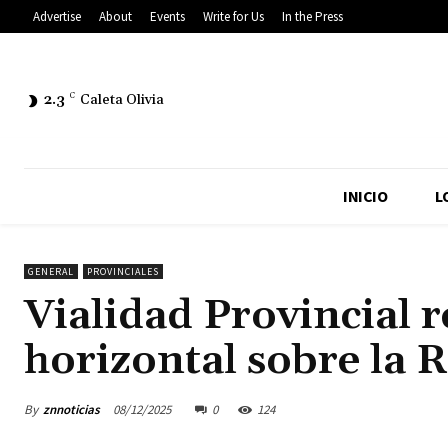
Advertise
About
Events
Write for Us
In the Press
2.3
C
Caleta Olivia
INICIO
L
GENERAL
PROVINCIALES
Vialidad Provincial 
horizontal sobre la 
By
znnoticias
08/12/2025
0
124