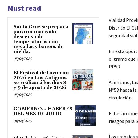
Must read
Vialidad Provi
Santa Cruz se prepara
Distrito El C
para un marcado
seguridad vial
descenso de
temperaturas con
nevadas y bancos de
En esta oport
niebla.
el tramo que i
05/08/2026
RP53.
El Festival de Invierno
2026 en Los Antiguos
Asimismo, las
se realizará los días 8
y 9 de agosto de 2026
N°53 hasta la
05/08/2026
circulación.
GOBIERNO….HABERES
Estas acciones
DEL MES DE JULIO
riesgos para 
04/08/2026
Los trabajos s