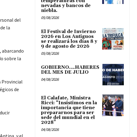
temperaturas con
nevadas y bancos de
niebla.
05/08/2026
ersonal del
de la
El Festival de Invierno
2026 en Los Antiguos
se realizará los días 8 y
9 de agosto de 2026
l, abarcando
05/08/2026
do sobre la
GOBIERNO….HABERES
DEL MES DE JULIO
04/08/2026
 Provincial
égicos de
El Calafate, Ministra
Ricci: “Insistimos en la
importancia que tiene
ducir
prepararnos para ser
sede del mundial en el
2028”
04/08/2026
Antipa, y el