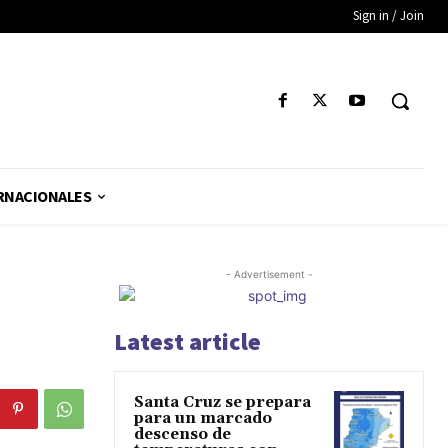
Sign in / Join
RNACIONALES
- Advertisement -
Latest article
Santa Cruz se prepara
para un marcado
descenso de