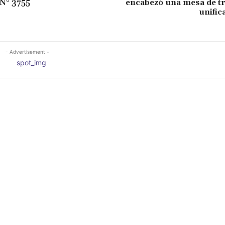
 N° 3755
encabezó una mesa de tr
unific
- Advertisement -