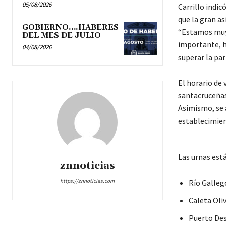
05/08/2026
Carrillo indic
que la gran as
GOBIERNO….HABERES
“Estamos muy
DEL MES DE JULIO
importante, h
04/08/2026
superar la par
El horario de 
santacruceñas 
Asimismo, se 
establecimien
Las urnas está
znnoticias
https://znnoticias.com
Río Galleg
Caleta Oli
Puerto Des