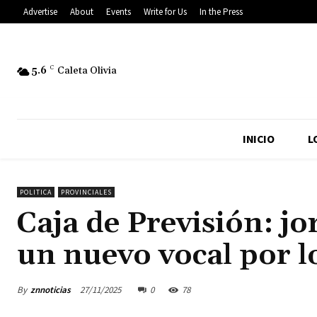
Advertise
About
Events
Write for Us
In the Press
5.6
C
Caleta Olivia
INICIO
L
POLITICA
PROVINCIALES
Caja de Previsión: jo
un nuevo vocal por lo
By
znnoticias
27/11/2025
0
78