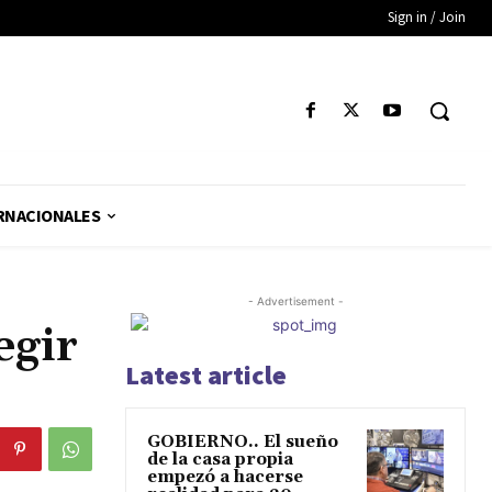
Sign in / Join
RNACIONALES
- Advertisement -
egir
Latest article
GOBIERNO.. El sueño
de la casa propia
empezó a hacerse