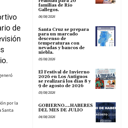
realidad para 20
familias de Río
Gallegos.
rtivo
06/08/2026
rio de
Santa Cruz se prepara
para un marcado
evisión
descenso de
temperaturas con
os
nevadas y bancos de
niebla.
io.
05/08/2026
El Festival de Invierno
 generó
2026 en Los Antiguos
se realizará los días 8 y
9 de agosto de 2026
05/08/2026
ión por la
GOBIERNO….HABERES
a Santa
DEL MES DE JULIO
04/08/2026