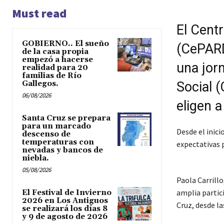
Must read
El Cent
GOBIERNO.. El sueño
(CePARD
de la casa propia
empezó a hacerse
una jorn
realidad para 20
familias de Río
Gallegos.
Social (
06/08/2026
eligen a
Santa Cruz se prepara
para un marcado
Desde el inici
descenso de
temperaturas con
expectativas p
nevadas y bancos de
niebla.
05/08/2026
Paola Carrillo
amplia partici
El Festival de Invierno
2026 en Los Antiguos
Cruz, desde l
se realizará los días 8
y 9 de agosto de 2026