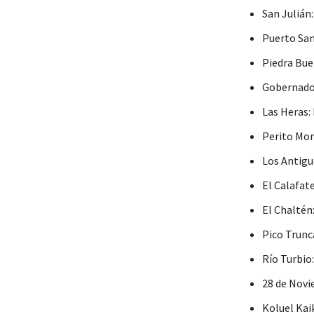
San Julián
Puerto San
Piedra Bue
Gobernador
Las Heras:
Perito Mor
Los Antiguo
El Calafate
El Chaltén
Pico Trunc
Río Turbio
28 de Novi
Koluel Kai