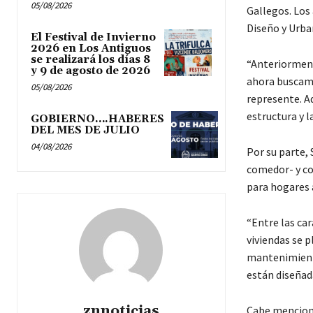
05/08/2026
Gallegos. Los
Diseño y Urba
El Festival de Invierno
2026 en Los Antiguos
se realizará los días 8
“Anteriorment
y 9 de agosto de 2026
ahora buscamo
05/08/2026
represente. A
estructura y l
GOBIERNO….HABERES
DEL MES DE JULIO
04/08/2026
Por su parte, 
comedor- y co
para hogares 
“Entre las ca
viviendas se 
mantenimiento
están diseñad
znnoticias
Cabe menciona