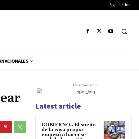
Sign in / Join
RNACIONALES
- Advertisement -
rear
Latest article
GOBIERNO.. El sueño
de la casa propia
empezó a hacerse