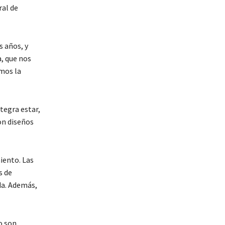
ral de
s años, y
, que nos
mos la
tegra estar,
on diseños
iento. Las
s de
da. Además,
o son