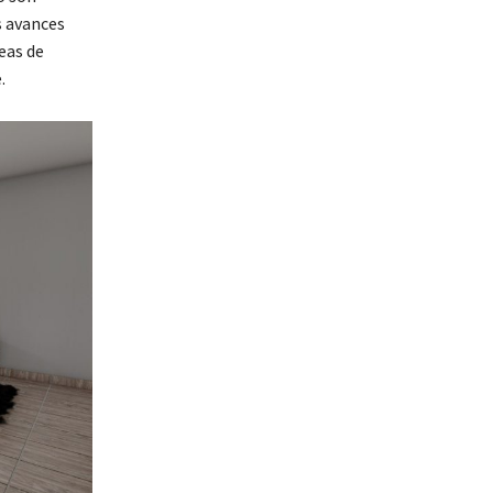
s avances
eas de
.