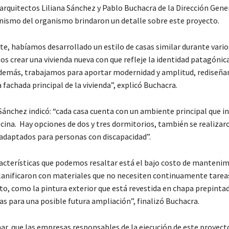
 arquitectos Liliana Sánchez y Pablo Buchacra de la Dirección Gene
nismo del organismo brindaron un detalle sobre este proyecto.
e, habíamos desarrollado un estilo de casas similar durante vario
s crear una vivienda nueva con que refleje la identidad patagónica
demás, trabajamos para aportar modernidad y amplitud, rediseña
a fachada principal de la vivienda”, explicó Buchacra.
Sánchez indicó: “cada casa cuenta con un ambiente principal que in
cina. Hay opciones de dos y tres dormitorios, también se realizar
adaptados para personas con discapacidad”.
racterísticas que podemos resaltar está el bajo costo de mantenim
planificaron con materiales que no necesiten continuamente tarea
, como la pintura exterior que está revestida en chapa prepinta
as para una posible futura ampliación”, finalizó Buchacra.
r, que las empresas responsables de la ejecución de este proyect