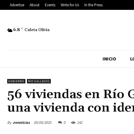
Advertise
About
Events
Write for Us
In the Press
6.8
C
Caleta Olivia
INICIO
L
GOBIERNO
RIO GALLEGOS
56 viviendas en Río 
una vivienda con ide
By
znnoticias
05/05/2025
0
142