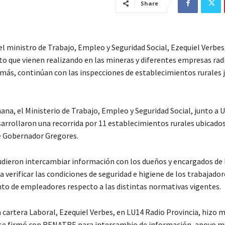
Share
 el ministro de Trabajo, Empleo y Seguridad Social, Ezequiel Verbes,
to que vienen realizando en las mineras y diferentes empresas rad
emás, continúan con las inspecciones de establecimientos rurales 
ana, el Ministerio de Trabajo, Empleo y Seguridad Social, junto a 
rrollaron una recorrida por 11 establecimientos rurales ubicados
de Gobernador Gregores.
 pudieron intercambiar información con los dueños y encargados de 
a verificar las condiciones de seguridad e higiene de los trabajador
to de empleadores respecto a las distintas normativas vigentes.
la cartera Laboral, Ezequiel Verbes, en LU14 Radio Provincia, hizo 
se firmó con RENATRE para intercambio de información, apoyo mu