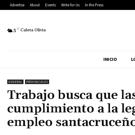
Advertise
About
Events
Write for Us
In the Press
5
C
Caleta Olivia
INICIO
L
GENERAL
PROVINCIALES
Trabajo busca que l
cumplimiento a la leg
empleo santacruceñ