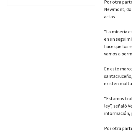
Por otra parte
Newmont, dond
actas.
“La minería e
en un seguimie
hace que los 
vamos a permi
En este marco
santacruceño,
existen multa
“Estamos trab
ley”, señaló V
información, 
Por otra part