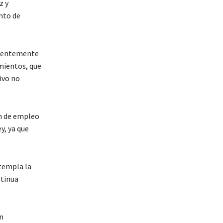
z y
nto de
manentemente
imientos, que
ivo no
ón de empleo
y, ya que
templa la
ntinua
n