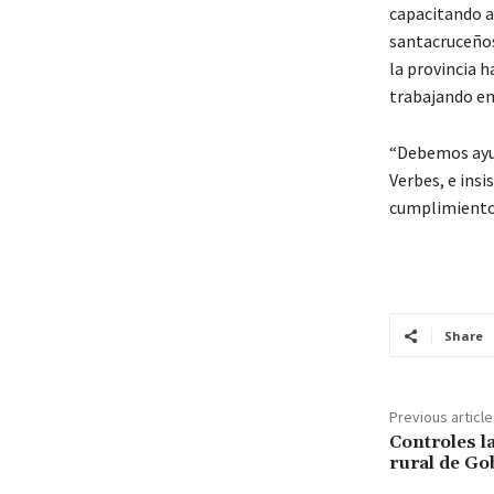
capacitando a
santacruceños”
la provincia h
trabajando e
“Debemos ayud
Verbes, e insi
cumplimiento d
Share
Previous article
Controles l
rural de G