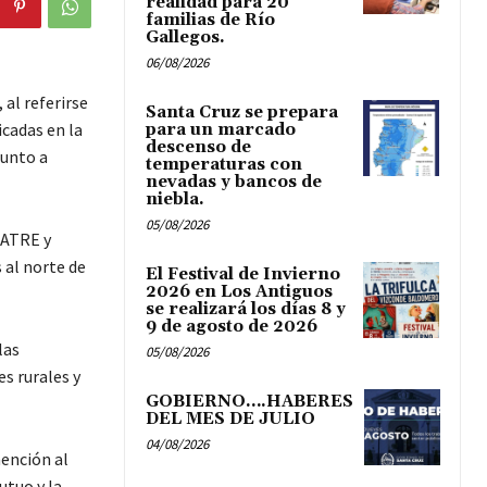
realidad para 20
familias de Río
Gallegos.
06/08/2026
 al referirse
Santa Cruz se prepara
icadas en la
para un marcado
descenso de
junto a
temperaturas con
nevadas y bancos de
niebla.
05/08/2026
UATRE y
 al norte de
El Festival de Invierno
2026 en Los Antiguos
se realizará los días 8 y
9 de agosto de 2026
las
05/08/2026
es rurales y
GOBIERNO….HABERES
DEL MES DE JULIO
04/08/2026
mención al
tuo y la