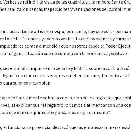
, Verbes se refirió a la visita de las cuadrillas a la minera Santa Cru
e realizaron sendas inspecciones y verificaciones del cumplimie
s una actividad de altísimo riesgo, por tanto, hay que estar per
nto de las falencias y además ver in situ ciertos avances y cumpl
empleadores tomen dimensión que nosotros desde el Poder Ejecut
tir ninguna situación que no cumpla con la normativa”, sostuvo.
, se refirió al cumplimiento de la Ley N°3141 sobre la contrataci
 dejando en claro que las empresas deben dar cumplimiento a la le
s para quienes incumplan.
ajando fuertemente sobre la concreción de los registros que con
erbes, al explicar que “el registro lo vamos a alimentar con una co
para que den cumplimiento y podamos exigir el mismo”.
e, el funcionario provincial destacó que las empresas mineras está