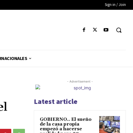
Sign in / Join
RNACIONALES
- Advertisement -
Latest article
el
GOBIERNO.. El sueño
de la casa propia
empezó a hacerse