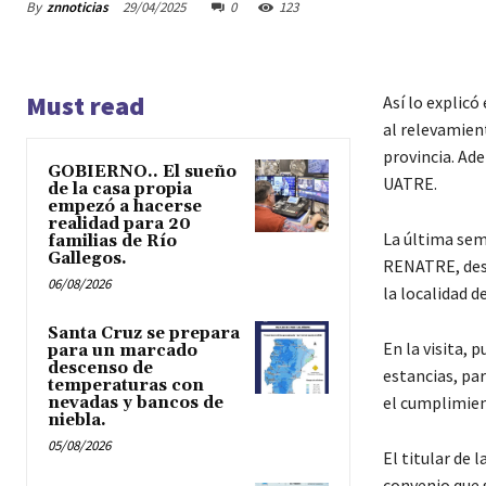
By
znnoticias
29/04/2025
0
123
Must read
Así lo explicó
al relevamien
provincia. Ad
GOBIERNO.. El sueño
UATRE.
de la casa propia
empezó a hacerse
realidad para 20
La última sem
familias de Río
Gallegos.
RENATRE, desa
06/08/2026
la localidad 
Santa Cruz se prepara
En la visita,
para un marcado
descenso de
estancias, par
temperaturas con
el cumplimien
nevadas y bancos de
niebla.
05/08/2026
El titular de 
convenio que 