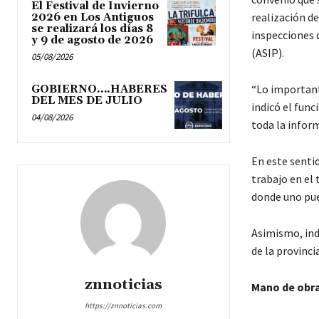
El Festival de Invierno
realización d
2026 en Los Antiguos
se realizará los días 8
inspecciones 
y 9 de agosto de 2026
(ASIP).
05/08/2026
“Lo importante
GOBIERNO….HABERES
DEL MES DE JULIO
indicó el func
04/08/2026
toda la infor
En este sentid
trabajo en el 
donde uno pue
Asimismo, indi
de la provincia
znnoticias
Mano de obr
https://znnoticias.com