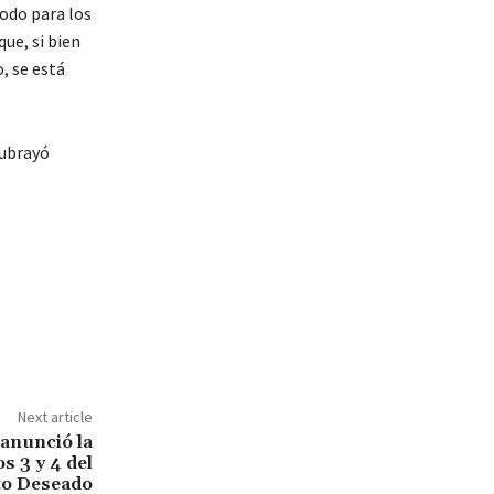
odo para los
ue, si bien
, se está
subrayó
Next article
 anunció la
os 3 y 4 del
to Deseado