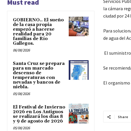
Must read
Servicios Púb
la cámara regu
ciudad por 24 
GOBIERNO.. El sueño
de la casa propia
empezó a hacerse
Para solucion
realidad para 20
de agua del A
familias de Río
Gallegos.
06/08/2026
El suministro
Santa Cruz se prepara
Se recomienda
para un marcado
descenso de
temperaturas con
nevadas y bancos de
El organismo p
niebla.
05/08/2026
El Festival de Invierno
2026 en Los Antiguos
se realizará los días 8
Share
y 9 de agosto de 2026
05/08/2026