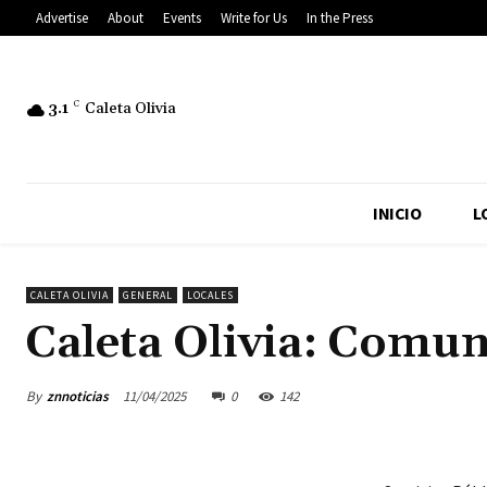
Advertise
About
Events
Write for Us
In the Press
3.1
C
Caleta Olivia
INICIO
L
CALETA OLIVIA
GENERAL
LOCALES
Caleta Olivia: Comun
By
znnoticias
11/04/2025
0
142