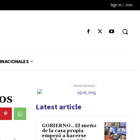
Sign in / Join
RNACIONALES
- Advertisement -
os
Latest article
GOBIERNO.. El sueño
de la casa propia
empezó a hacerse