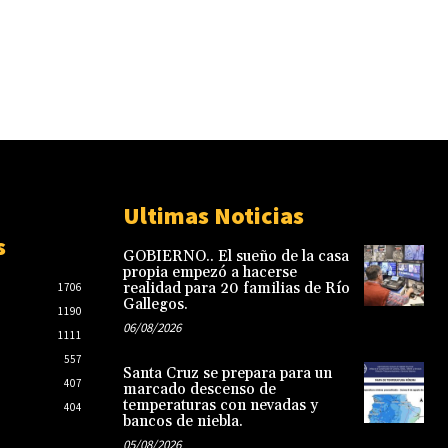
Ultimas Noticias
s
GOBIERNO.. El sueño de la casa
propia empezó a hacerse
realidad para 20 familias de Río
1706
Gallegos.
1190
06/08/2026
1111
557
Santa Cruz se prepara para un
407
marcado descenso de
temperaturas con nevadas y
404
bancos de niebla.
05/08/2026