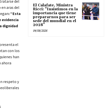
tratarse del
El Calafate, Ministra
 en aras del
Ricci: “Insistimos en la
importancia que tiene
regan
: “Esta
prepararnos para ser
e evidencia
sede del mundial en el
2028”
a dignidad
04/08/2026
presenta el
ntan con los
 quienes han
n ahora
en respeto y
neoliberales
s