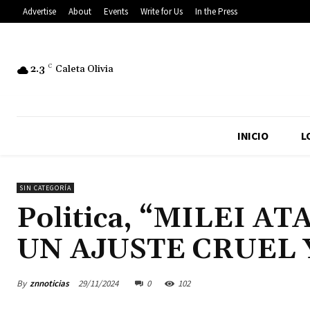
Advertise
About
Events
Write for Us
In the Press
2.3
C
Caleta Olivia
INICIO
L
SIN CATEGORÍA
Politica, “MILEI A
UN AJUSTE CRUEL 
By
znnoticias
29/11/2024
0
102