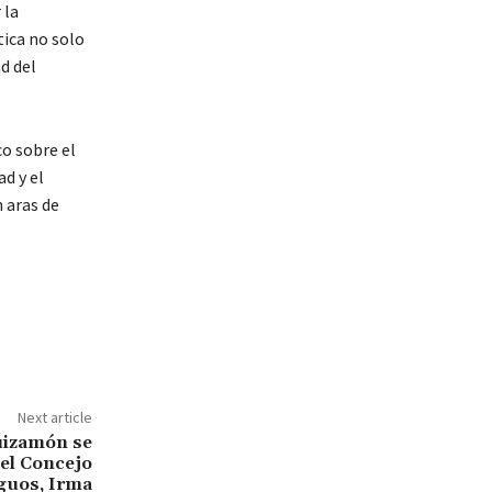
 la
tica no solo
d del
o sobre el
d y el
 aras de
Next article
uizamón se
del Concejo
iguos, Irma