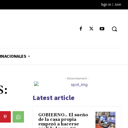
Sign in / Join
RNACIONALES
- Advertisement -
S:
Latest article
GOBIERNO.. El sueño
de la casa propia
empezó a hacerse