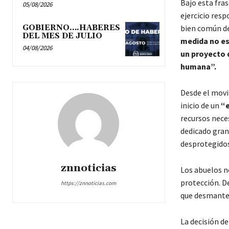
Bajo esta fras
05/08/2026
ejercicio res
GOBIERNO….HABERES
bien común de
DEL MES DE JULIO
medida no es
04/08/2026
un proyecto d
humana”.
Desde el movi
inicio de un
“e
recursos nece
dedicado gran 
desprotegidos
znnoticias
Los abuelos n
protección. De
https://znnoticias.com
que desmante
La decisión de