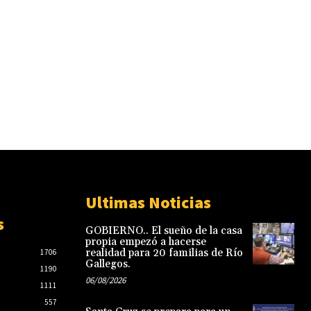
Ultimas Noticias
s
GOBIERNO.. El sueño de la casa
propia empezó a hacerse
realidad para 20 familias de Río
1706
Gallegos.
1190
06/08/2026
1111
557