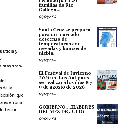
realidad para 20
familias de Río
Gallegos.
06/08/2026
Santa Cruz se prepara
para un marcado
descenso de
temperaturas con
nevadas y bancos de
usticia y
niebla.
e
05/08/2026
os mayores.
El Festival de Invierno
2026 en Los Antiguos
del
se realizará los días 8 y
9 de agosto de 2026
 de la
05/08/2026
ecisión, que
yores en una
GOBIERNO….HABERES
lud en un
DEL MES DE JULIO
04/08/2026