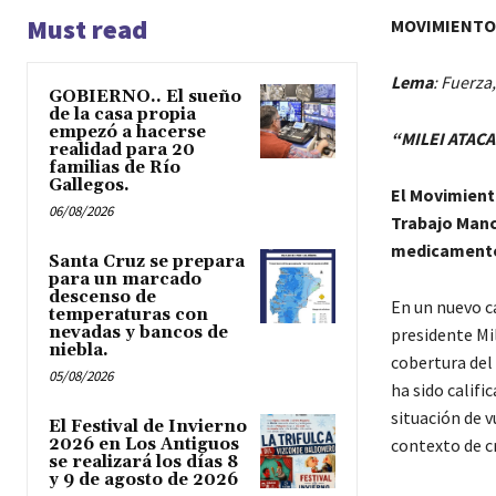
Must read
MOVIMIENTO 
Lema
: Fuerza
GOBIERNO.. El sueño
de la casa propia
empezó a hacerse
“MILEI ATAC
realidad para 20
familias de Río
Gallegos.
El Movimiento
06/08/2026
Trabajo Manc
medicamentos
Santa Cruz se prepara
para un marcado
descenso de
En un nuevo c
temperaturas con
nevadas y bancos de
presidente Mi
niebla.
cobertura del
05/08/2026
ha sido calif
situación de v
El Festival de Invierno
2026 en Los Antiguos
contexto de cr
se realizará los días 8
y 9 de agosto de 2026