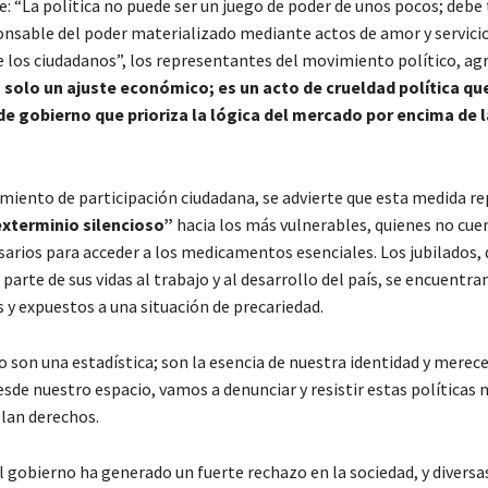
e: “La política no puede ser un juego de poder de unos pocos; debe 
ponsable del poder materializado mediante actos de amor y servicio
 los ciudadanos”, los representantes del movimiento político, ag
 solo un ajuste económico; es un acto de crueldad política qu
e gobierno que prioriza la lógica del mercado por encima de l
miento de participación ciudadana, se advierte que esta medida re
xterminio silencioso”
hacia los más vulnerables, quienes no cue
sarios para acceder a los medicamentos esenciales. Los jubilados,
parte de sus vidas al trabajo y al desarrollo del país, se encuentra
 y expuestos a una situación de precariedad.
o son una estadística; son la esencia de nuestra identidad y merec
sde nuestro espacio, vamos a denunciar y resistir estas políticas 
lan derechos.
l gobierno ha generado un fuerte rechazo en la sociedad, y diversa