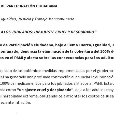
DE PARTICIPACIÓN CIUDADANA
, Igualdad, Justicia y Trabajo Mancomunado
A A LOS JUBILADOS: UN AJUSTE CRUEL Y DESPIADADO”
 de Participación Ciudadana, bajo el lema Fuerza, Igualdad, J
omunado, denuncia la eliminación de la cobertura del 100% d
 en el PAMI y alerta sobre las consecuencias para los adult
apítulo de las polémicas medidas implementadas por el gobierno 
lei ha generado una profunda conmoción al anunciar la eliminación
 100% de medicamentos para los jubilados afiliados al PAMI. Esta d
icada como
“un ajuste cruel y despiadado”
, deja a los adultos ma
ulnerabilidad extrema, obligándolos a afrontar los costos de su sa
eciente inflación.