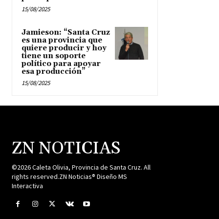
15/08/2025
Jamieson: “Santa Cruz
es una provincia que
quiere producir y hoy
tiene un soporte
político para apoyar
esa producción”
15/08/2025
ZN NOTICIAS
©2026 Caleta Olivia, Provincia de Santa Cruz. All
rights reserved.ZN Noticias® Diseño MS
Interactiva