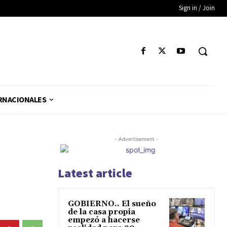
Sign in / Join
RNACIONALES
- Advertisement -
Latest article
GOBIERNO.. El sueño
de la casa propia
empezó a hacerse