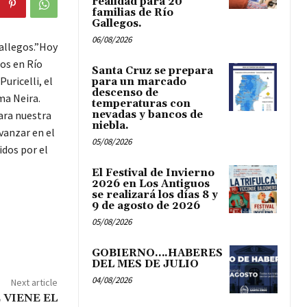
realidad para 20
familias de Río
Gallegos.
06/08/2026
Gallegos.”Hoy
os en Río
Santa Cruz se prepara
uricelli, el
para un marcado
descenso de
ma Neira.
temperaturas con
ara nuestra
nevadas y bancos de
niebla.
vanzar en el
05/08/2026
dos por el
El Festival de Invierno
2026 en Los Antiguos
se realizará los días 8 y
9 de agosto de 2026
05/08/2026
GOBIERNO….HABERES
DEL MES DE JULIO
04/08/2026
Next article
 VIENE EL