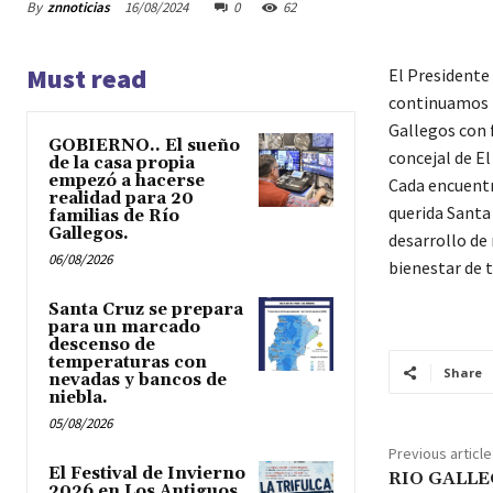
By
znnoticias
16/08/2024
0
62
Must read
El Presidente
continuamos f
Gallegos con f
GOBIERNO.. El sueño
concejal de El
de la casa propia
empezó a hacerse
Cada encuentr
realidad para 20
querida Santa
familias de Río
Gallegos.
desarrollo de
06/08/2026
bienestar de 
Santa Cruz se prepara
para un marcado
descenso de
temperaturas con
Share
nevadas y bancos de
niebla.
05/08/2026
Previous article
El Festival de Invierno
RIO GALLE
2026 en Los Antiguos