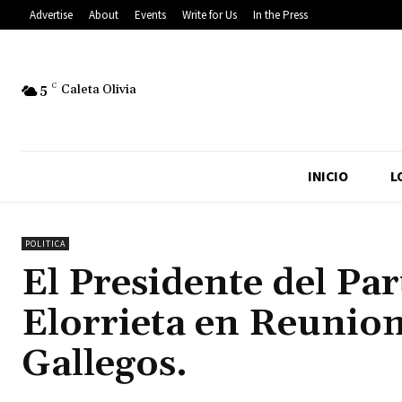
Advertise
About
Events
Write for Us
In the Press
5
C
Caleta Olivia
INICIO
L
POLITICA
El Presidente del Pa
Elorrieta en Reunion
Gallegos.