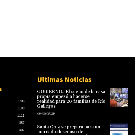
Ultimas Noticias
s
GOBIERNO.. El sueño de la casa
propia empezó a hacerse
realidad para 20 familias de Río
1706
Gallegos.
1190
06/08/2026
1111
557
Santa Cruz se prepara para un
407
marcado descenso de