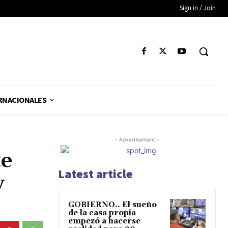
Sign in / Join
RNACIONALES
- Advertisement -
te
Latest article
y
GOBIERNO.. El sueño
de la casa propia
empezó a hacerse