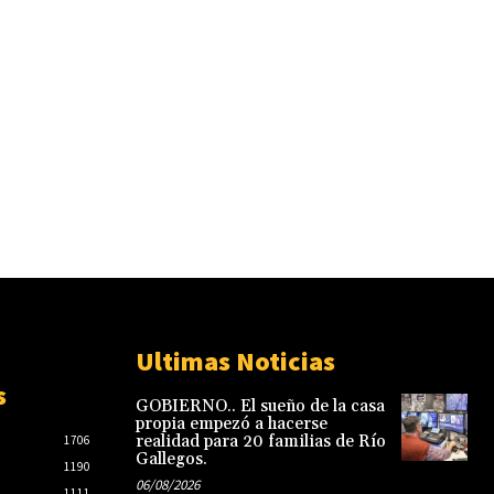
Ultimas Noticias
s
GOBIERNO.. El sueño de la casa
propia empezó a hacerse
realidad para 20 familias de Río
1706
Gallegos.
1190
06/08/2026
1111