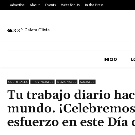
Advertise
About
Events
Write for Us
In the Press
3.3
C
Caleta Olivia
INICIO
L
CULTURALES
PROVINCIALES
REGIONALES
SOCIALES
Tu trabajo diario hac
mundo. ¡Celebremos 
esfuerzo en este Día 