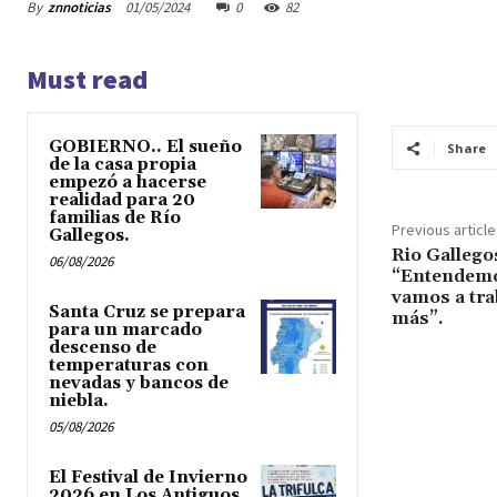
By
znnoticias
01/05/2024
0
82
Must read
GOBIERNO.. El sueño
Share
de la casa propia
empezó a hacerse
realidad para 20
familias de Río
Previous article
Gallegos.
Rio Galleg
06/08/2026
“Entendemo
vamos a tra
Santa Cruz se prepara
más”.
para un marcado
descenso de
temperaturas con
nevadas y bancos de
niebla.
05/08/2026
El Festival de Invierno
2026 en Los Antiguos