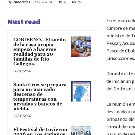
By
znnoticias
11/03/2024
0
82
Must read
En el marco de
cumbre de man
ministro de Tr
GOBIERNO.. El sueño
Pesca y Acuic
de la casa propia
empezó a hacerse
Pesca de Chub
realidad para 20
jurisdicciones
familias de Río
Gallegos.
06/08/2026
Durante este 
de iniciar un 
Santa Cruz se prepara
del Golfo ante
para un marcado
descenso de
temperaturas con
La reunión ent
nevadas y bancos de
niebla.
destinado a p
05/08/2026
brindando din
consolidar un
El Festival de Invierno
para un desarr
2026 en Los Antiguos