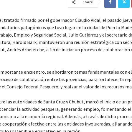
Share
l tratado firmado por el gobernador Claudio Vidal, el pasado jueve
datarios patagónicos que tuvo lugar en la ciudad de Puerto Madry
abajo, Empleo y Seguridad Social, Julio Gutiérrez y el secretario d
ultura, Harold Bark, mantuvieron una reunión estratégica con secr
ut, Andrés Arbeletche, a fin de iniciar un proceso de colaboració
.
importante encuentro, se abordaron temas fundamentales con el
proceso de colaboración entre las provincias, para fortalecer la re
 el Consejo Federal Pesquero, y realzar el valor de los recursos ma
re las autoridades de Santa Cruz y Chubut, marcó el inicio de un p
otenciar la actividad pesquera, generando empleo, fomentando el
amismo a la economía regional. Además, a través de dicho proces
a cooperación efectiva entre las entidades involucradas, allanand
ollo sostenible y equitativo en la región.