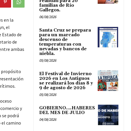
realidad para 20
familias de Río
Gallegos.
06/08/2026
s en la
n, el
Santa Cruz se prepara
e Estado de
para un marcado
descenso de
etario de
temperaturas con
n entre ambas
nevadas y bancos de
niebla.
05/08/2026
 propósito
El Festival de Invierno
presentación
2026 en Los Antiguos
se realizará los días 8 y
rítimos.
9 de agosto de 2026
05/08/2026
roceso
 comercio y
GOBIERNO….HABERES
DEL MES DE JULIO
o se podrá
04/08/2026
o el camino