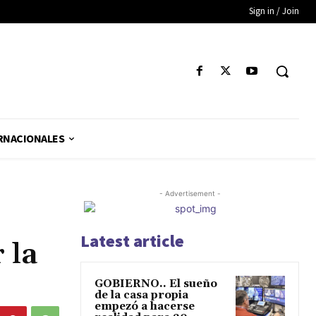
Sign in / Join
RNACIONALES
- Advertisement -
Latest article
 la
GOBIERNO.. El sueño
de la casa propia
empezó a hacerse