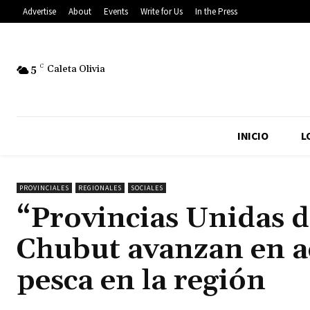
Advertise
About
Events
Write for Us
In the Press
5
C
Caleta Olivia
INICIO
L
PROVINCIALES
REGIONALES
SOCIALES
“Provincias Unidas d
Chubut avanzan en ac
pesca en la región