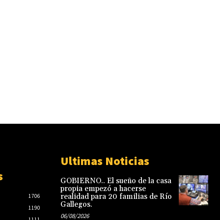
Ultimas Noticias
s
GOBIERNO.. El sueño de la casa
propia empezó a hacerse
realidad para 20 familias de Río
1706
Gallegos.
1190
06/08/2026
1111