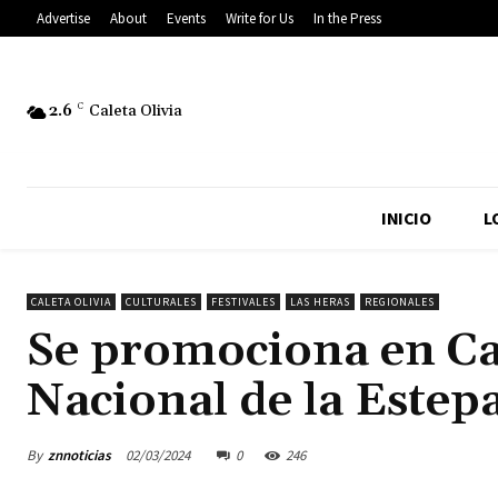
Advertise
About
Events
Write for Us
In the Press
2.6
C
Caleta Olivia
INICIO
L
CALETA OLIVIA
CULTURALES
FESTIVALES
LAS HERAS
REGIONALES
Se promociona en Cal
Nacional de la Estep
By
znnoticias
02/03/2024
0
246