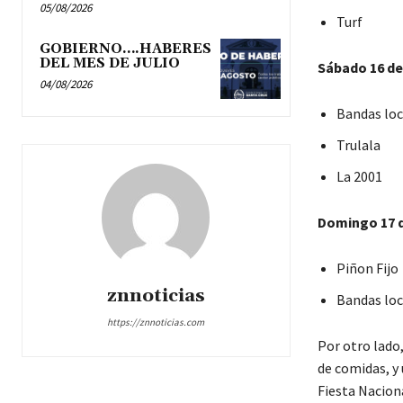
05/08/2026
Turf
GOBIERNO….HABERES
DEL MES DE JULIO
Sábado 16 de
04/08/2026
Bandas loc
Trulala
La 2001
Domingo 17 
Piñon Fijo
znnoticias
Bandas loc
https://znnoticias.com
Por otro lado
de comidas, y
Fiesta Naciona