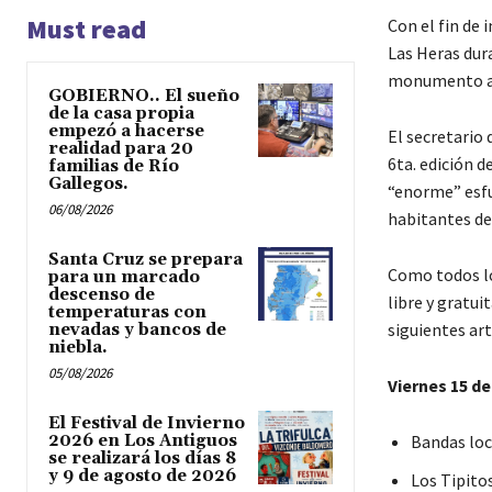
Must read
Con el fin de 
Las Heras dura
monumento al 
GOBIERNO.. El sueño
de la casa propia
empezó a hacerse
El secretario 
realidad para 20
6ta. edición d
familias de Río
Gallegos.
“enorme” esfu
06/08/2026
habitantes de 
Santa Cruz se prepara
Como todos los
para un marcado
descenso de
libre y gratui
temperaturas con
siguientes art
nevadas y bancos de
niebla.
05/08/2026
Viernes 15 d
El Festival de Invierno
2026 en Los Antiguos
Bandas loc
se realizará los días 8
y 9 de agosto de 2026
Los Tipito