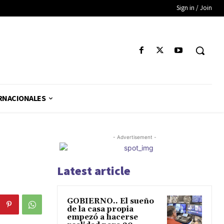
Sign in / Join
RNACIONALES
- Advertisement -
Latest article
GOBIERNO.. El sueño
de la casa propia
empezó a hacerse