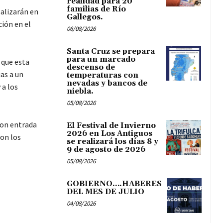
realidad para 20
familias de Río
ealizarán en
Gallegos.
ción en el
06/08/2026
Santa Cruz se prepara
para un marcado
 que esta
descenso de
ias a un
temperaturas con
nevadas y bancos de
 a los
niebla.
05/08/2026
con entrada
El Festival de Invierno
2026 en Los Antiguos
con los
se realizará los días 8 y
9 de agosto de 2026
05/08/2026
GOBIERNO….HABERES
DEL MES DE JULIO
04/08/2026