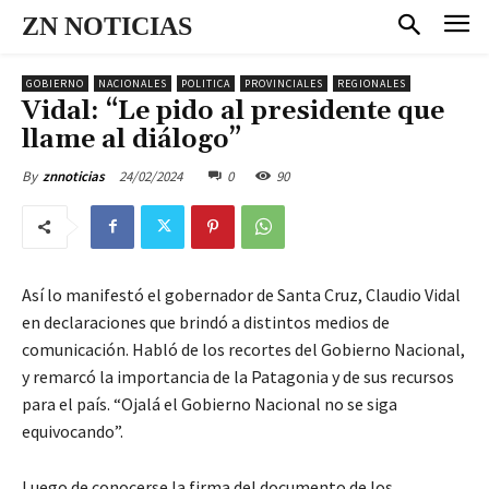
ZN NOTICIAS
GOBIERNO
NACIONALES
POLITICA
PROVINCIALES
REGIONALES
Vidal: “Le pido al presidente que
llame al diálogo”
24/02/2024
0
90
By
znnoticias
Así lo manifestó el gobernador de Santa Cruz, Claudio Vidal
en declaraciones que brindó a distintos medios de
comunicación. Habló de los recortes del Gobierno Nacional,
y remarcó la importancia de la Patagonia y de sus recursos
para el país. “Ojalá el Gobierno Nacional no se siga
equivocando”.
Luego de conocerse la firma del documento de los