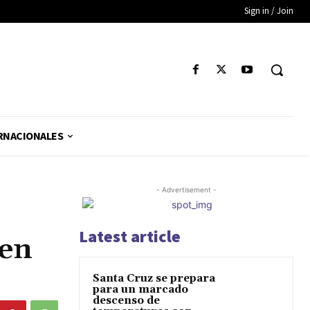
Sign in / Join
RNACIONALES
- Advertisement -
Latest article
 en
Santa Cruz se prepara
para un marcado
descenso de