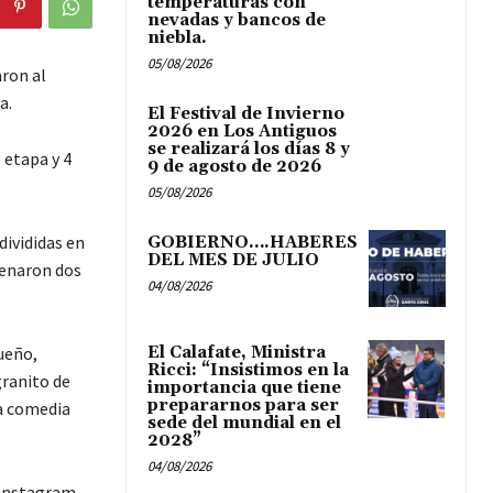
temperaturas con
nevadas y bancos de
niebla.
05/08/2026
ron al
a.
El Festival de Invierno
2026 en Los Antiguos
se realizará los días 8 y
 etapa y 4
9 de agosto de 2026
05/08/2026
divididas en
GOBIERNO….HABERES
DEL MES DE JULIO
renaron dos
04/08/2026
ueño,
El Calafate, Ministra
Ricci: “Insistimos en la
granito de
importancia que tiene
prepararnos para ser
a comedia
sede del mundial en el
2028”
04/08/2026
 Instagram