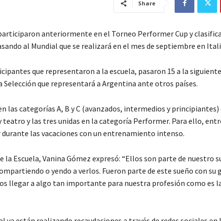
Share
articiparon anteriormente en el Torneo Performer Cup y clasifica
sando al Mundial que se realizará en el mes de septiembre en Itali
icipantes que representaron a la escuela, pasaron 15 a la siguiente
a Selección que representará a Argentina ante otros países.
 las categorías A, B y C (avanzados, intermedios y principiantes) 
 teatro y las tres unidas en la categoría Performer. Para ello, ent
r durante las vacaciones con un entrenamiento intenso.
de la Escuela, Vanina Gómez expresó: “Ellos son parte de nuestro s
mpartiendo o yendo a verlos. Fueron parte de este sueño con su 
s llegar a algo tan importante para nuestra profesión como es l
al ya están realizando recaudaciones a través de redes sociales en