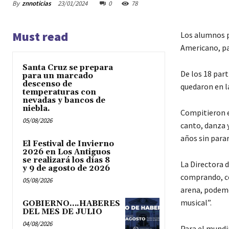
By
znnoticias
23/01/2024
0
78
Must read
Los alumnos p
Americano, pa
Santa Cruz se prepara
De los 18 part
para un marcado
descenso de
quedaron en l
temperaturas con
nevadas y bancos de
niebla.
Compitieron en
05/08/2026
canto, danza y
años sin para
El Festival de Invierno
2026 en Los Antiguos
se realizará los días 8
La Directora 
y 9 de agosto de 2026
comprando, co
05/08/2026
arena, podemo
musical”.
GOBIERNO….HABERES
DEL MES DE JULIO
04/08/2026
Para el mundi