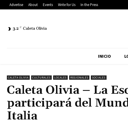
Advertise
About
Events
Write for Us
In the Press
3.2
C
Caleta Olivia
INICIO
L
CALETA OLIVIA
CULTURALES
LOCALES
REGIONALES
SOCIALES
Caleta Olivia – La E
participará del Mund
Italia