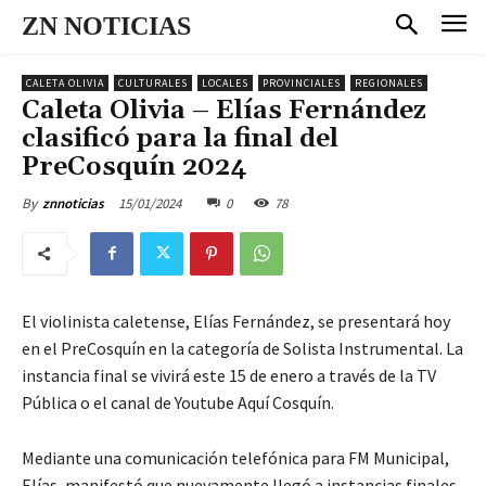
ZN NOTICIAS
CALETA OLIVIA
CULTURALES
LOCALES
PROVINCIALES
REGIONALES
Caleta Olivia – Elías Fernández
clasificó para la final del
PreCosquín 2024
15/01/2024
0
78
By
znnoticias
El violinista caletense, Elías Fernández, se presentará hoy
en el PreCosquín en la categoría de Solista Instrumental. La
instancia final se vivirá este 15 de enero a través de la TV
Pública o el canal de Youtube Aquí Cosquín.
Mediante una comunicación telefónica para FM Municipal,
Elías, manifestó que nuevamente llegó a instancias finales.