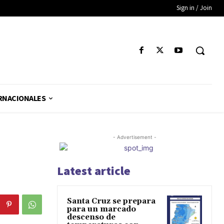
Sign in / Join
RNACIONALES
- Advertisement -
Latest article
Santa Cruz se prepara
para un marcado
descenso de