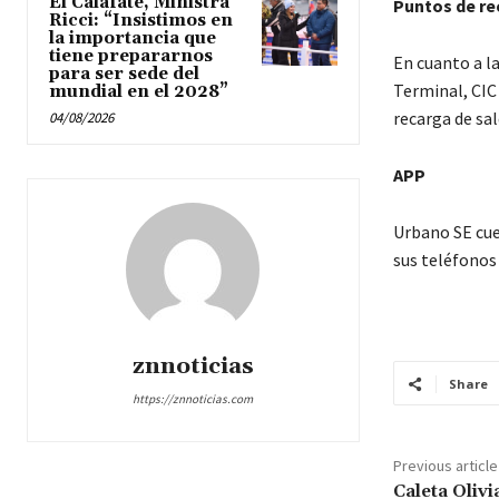
El Calafate, Ministra
Puntos de re
Ricci: “Insistimos en
la importancia que
tiene prepararnos
En cuanto a l
para ser sede del
Terminal, CIC 
mundial en el 2028”
recarga de sal
04/08/2026
APP
Urbano SE cue
sus teléfonos 
znnoticias
Share
https://znnoticias.com
Previous article
Caleta Oliv