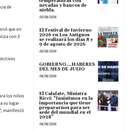
temperaturas con
nevadas y bancos de
cia de
niebla.
05/08/2026
arcó que en
El Festival de Invierno
2026 en Los Antiguos
aliza con 3
se realizará los días 8 y
9 de agosto de 2026
05/08/2026
lectivos
GOBIERNO….HABERES
DEL MES DE JULIO
04/08/2026
El Calafate, Ministra
ara los niños
Ricci: “Insistimos en la
a su lugar
importancia que tiene
prepararnos para ser
s”, manifestó
sede del mundial en el
2028”
04/08/2026