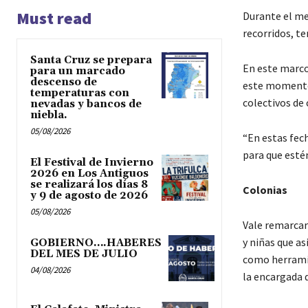
Must read
Durante el me
recorridos, t
Santa Cruz se prepara
En este marco
para un marcado
descenso de
este momento e
temperaturas con
colectivos de 
nevadas y bancos de
niebla.
05/08/2026
“En estas fec
para que esté
El Festival de Invierno
2026 en Los Antiguos
se realizará los días 8
Colonias
y 9 de agosto de 2026
05/08/2026
Vale remarcar 
y niñas que as
GOBIERNO….HABERES
DEL MES DE JULIO
como herramien
04/08/2026
la encargada 