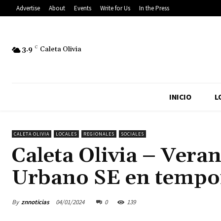
Advertise
About
Events
Write for Us
In the Press
3.9
C
Caleta Olivia
INICIO
L
CALETA OLIVIA
LOCALES
REGIONALES
SOCIALES
Caleta Olivia – Vera
Urbano SE en tempor
By
znnoticias
04/01/2024
0
139