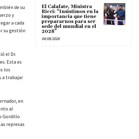
El Calafate, Ministra
ambién de su
Ricci: “Insistimos en la
uerzo y
importancia que tiene
prepararnos para ser
legar a cada
sede del mundial en el
or su gestión
2028”
04/08/2026
ó el Dr.
es. Esta es
s los
s a trabajar
ernador, en
unto al
o Gordillo
las represas