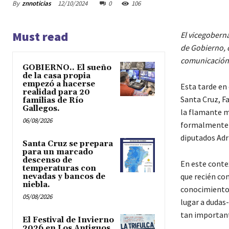
By
znnoticias
12/10/2024
0
106
Must read
El vicegobern
de Gobierno, c
comunicación
GOBIERNO.. El sueño
de la casa propia
empezó a hacerse
Esta tarde en 
realidad para 20
Santa Cruz, F
familias de Río
Gallegos.
la flamante m
06/08/2026
formalmente s
diputados Adr
Santa Cruz se prepara
para un marcado
descenso de
En este conte
temperaturas con
que recién com
nevadas y bancos de
niebla.
conocimiento, 
05/08/2026
lugar a dudas-
tan importante
El Festival de Invierno
2026 en Los Antiguos