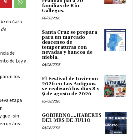
realidad para 20
familias de Río
Gallegos.
06/08/2026
ado en Casa
 de
Santa Cruz se prepara
para un marcado
descenso de
temperaturas con
nevadas y bancos de
ncia de
niebla.
ento de Ley a
05/08/2026
ó
iparon los
El Festival de Invierno
2026 en Los Antiguos
se realizará los días 8 y
9 de agosto de 2026
ueva etapa
05/08/2026
on
y que -sin
GOBIERNO….HABERES
DEL MES DE JULIO
 en un área
04/08/2026