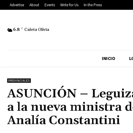
Advertise
About
Events
Write for Us
In the Press
6.8
C
Caleta Olivia
INICIO
L
PROVINCIALES
ASUNCIÓN – Leguiz
a la nueva ministra 
Analía Constantini