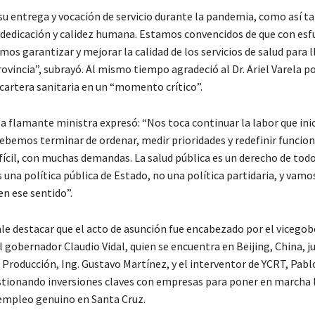
u entrega y vocación de servicio durante la pandemia, como así t
edicación y calidez humana. Estamos convencidos de que con esf
os garantizar y mejorar la calidad de los servicios de salud para l
rovincia”, subrayó. Al mismo tiempo agradeció al Dr. Ariel Varela p
a cartera sanitaria en un “momento crítico”.
la flamante ministra expresó: “Nos toca continuar la labor que inici
Debemos terminar de ordenar, medir prioridades y redefinir funcion
fícil, con muchas demandas. La salud pública es un derecho de todo
 una política pública de Estado, no una política partidaria, y vamo
n ese sentido”.
ale destacar que el acto de asunción fue encabezado por el vicegob
gobernador Claudio Vidal, quien se encuentra en Beijing, China, j
 Producción, Ing. Gustavo Martínez, y el interventor de YCRT, Pabl
stionando inversiones claves con empresas para poner en marcha 
l empleo genuino en Santa Cruz.