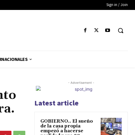
Sign in / Join
RNACIONALES
- Advertisement -
nto
Latest article
ra.
GOBIERNO.. El sueño
de la casa propia
empezó a hacerse