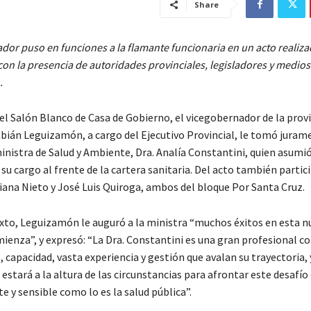
Share
ador puso en funciones a la flamante funcionaria en un acto realiz
on la presencia de autoridades provinciales, legisladores y medios
.
el Salón Blanco de Casa de Gobierno, el vicegobernador de la provi
abián Leguizamón, a cargo del Ejecutivo Provincial, le tomó juram
inistra de Salud y Ambiente, Dra. Analía Constantini, quien asumi
u cargo al frente de la cartera sanitaria. Del acto también partic
iana Nieto y José Luis Quiroga, ambos del bloque Por Santa Cruz.
xto, Leguizamón le auguró a la ministra “muchos éxitos en esta n
ienza”, y expresó: “La Dra. Constantini es una gran profesional c
capacidad, vasta experiencia y gestión que avalan su trayectoria, 
 estará a la altura de las circunstancias para afrontar este desafío
 y sensible como lo es la salud pública”.